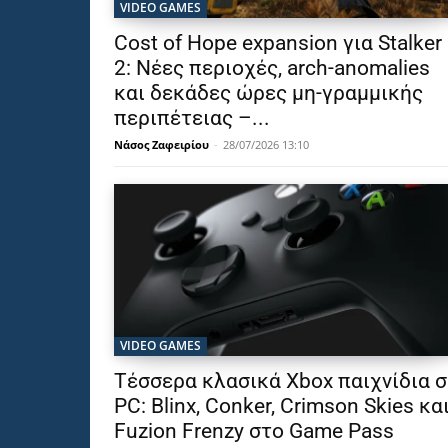
VIDEO GAMES
Cost of Hope expansion για Stalker
2: Νέες περιοχές, arch-anomalies
και δεκάδες ώρες μη-γραμμικής
περιπέτειας –...
Νάσος Ζαφειρίου
-
28/07/2026 13:10
VIDEO GAMES
Τέσσερα κλασικά Xbox παιχνίδια σ
PC: Blinx, Conker, Crimson Skies κα
Fuzion Frenzy στο Game Pass