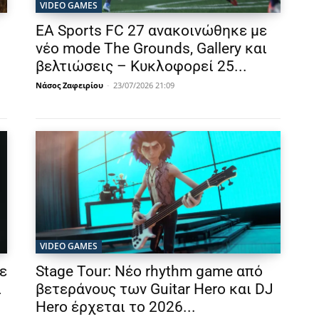
VIDEO GAMES
EA Sports FC 27 ανακοινώθηκε με
νέο mode The Grounds, Gallery και
βελτιώσεις – Κυκλοφορεί 25...
Νάσος Ζαφειρίου
-
23/07/2026 21:09
VIDEO GAMES
ε
Stage Tour: Νέο rhythm game από
ι
βετεράνους των Guitar Hero και DJ
Hero έρχεται το 2026...