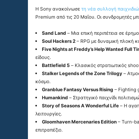
Η Sony ανακοίνωσε
τη νέα συλλογή παιχνιδι
Premium από τις 20 Μαΐου. Οι συνδρομητές μ
Sand Land
– Μια επική περιπέτεια σε έρημ
Soul Hackers 2
– RPG με δυναμική πλοκή κ
Five Nights at Freddy’s Help Wanted Full Ti
είδους.
Battlefield 5
– Κλασικός στρατιωτικός shoot
Stalker Legends of the Zone Trilogy
– Ατμοσ
κόσμο.
Granblue Fantasy Versus Rising
– Fighting
Humankind
– Στρατηγικό παιχνίδι πολιτισμ
Story of Seasons A Wonderful Life
– Η αγαπ
λειτουργίες.
Gloomhaven Mercenaries Edition
– Turn-ba
επιτραπέζιο.