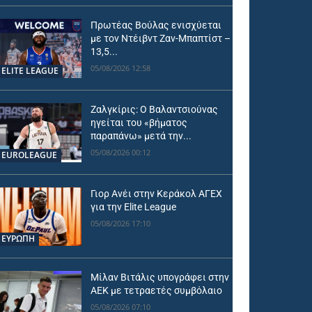
Πρωτέας Βούλας ενισχύεται
με τον Ντέιβντ Ζαν-Μπαπτίστ –
13,5...
05/08/2026 12:58
ELITE LEAGUE
Ζαλγκίρις: Ο Βαλαντσιούνας
ηγείται του «βήματος
παραπάνω» μετά την...
05/08/2026 00:12
EUROLEAGUE
Γιορ Ανέι στην Κεράκολ ΑΓΕΧ
για την Elite League
05/08/2026 17:10
ΕΥΡΩΠΗ
Μίλαν Βιτάλις υπογράφει στην
ΑΕΚ με τετραετές συμβόλαιο
05/08/2026 07:10