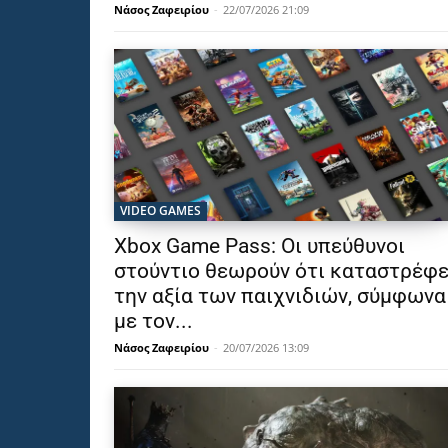
Νάσος Ζαφειρίου
-
22/07/2026 21:09
VIDEO GAMES
Xbox Game Pass: Οι υπεύθυνοι
στούντιο θεωρούν ότι καταστρέφε
την αξία των παιχνιδιών, σύμφωνα
με τον...
Νάσος Ζαφειρίου
-
20/07/2026 13:09