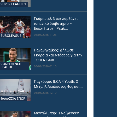
SUPER LEAGUE 1
Γκάμπριελ Ντεκ λαμβάνει
ισπανικό διαβατήριο –
Ευελιξία στη Ρεάλ...
05/08/2026 11:26
EUROLEAGUE
Παναθηναϊκός: Δήλωσε
Γκαρσία και Ντέσερς για την
ΤΣΣΚΑ 1948
CONFERENCE
05/08/2026 01:10
LEAGUE
Παγκόσμιο ILCA 4 Youth: Ο
Μιχαήλ Ακάλεστος 4ος και...
05/08/2026 12:10
ΘΑΛΆΣΣΙΑ ΣΠΟΡ
Μεντιλίμπαρ: Η Ναϊμέγκεν