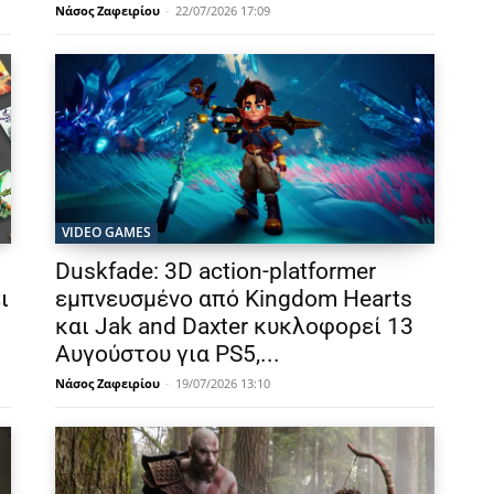
Νάσος Ζαφειρίου
-
22/07/2026 17:09
VIDEO GAMES
Duskfade: 3D action-platformer
ι
εμπνευσμένο από Kingdom Hearts
και Jak and Daxter κυκλοφορεί 13
Αυγούστου για PS5,...
Νάσος Ζαφειρίου
-
19/07/2026 13:10