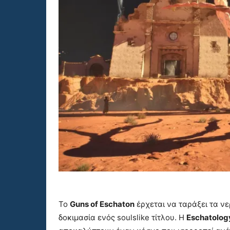
Το
Guns of Eschaton
έρχεται να ταράξει τα ν
δοκιμασία ενός soulslike τίτλου. Η
Eschatolog