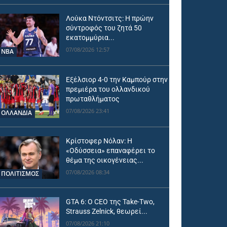
Λούκα Ντόντσιτς: Η πρώην
σύντροφός του ζητά 50
εκατομμύρια...
07/08/2026 12:57
NBA
Εξέλσιορ 4-0 την Καμπούρ στην
πρεμιέρα του ολλανδικού
πρωταθλήματος
07/08/2026 23:41
OΛΛΑΝΔΊΑ
Κρίστοφερ Νόλαν: Η
«Οδύσσεια» επαναφέρει το
θέμα της οικογένειας...
07/08/2026 08:34
ΠΟΛΙΤΙΣΜΟΣ
GTA 6: Ο CEO της Take-Two,
Strauss Zelnick, θεωρεί...
07/08/2026 21:10