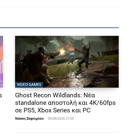
VIDEO GAMES
s
Ghost Recon Wildlands: Νέα
standalone αποστολή και 4K/60fps
σε PS5, Xbox Series και PC
Νάσος Ζαφειρίου
-
06/08/2026 21:09