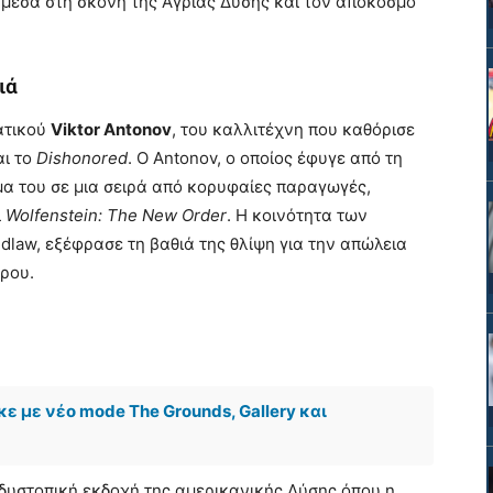
μεσα στη σκόνη της Άγριας Δύσης και τον απόκοσμο
ιά
ατικού
Viktor Antonov
, του καλλιτέχνη που καθόρισε
ι το
Dishonored
. Ο Antonov, ο οποίος έφυγε από τη
γμα του σε μια σειρά από κορυφαίες παραγωγές,
ι
Wolfenstein: The New Order
. Η κοινότητα των
dlaw, εξέφρασε τη βαθιά της θλίψη για την απώλεια
ρου.
ε με νέο mode The Grounds, Gallery και
 δυστοπική εκδοχή της αμερικανικής Δύσης όπου η