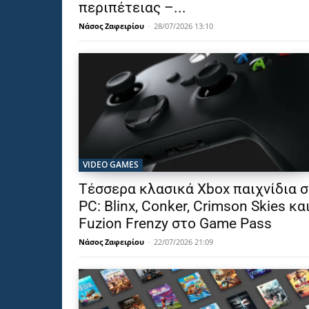
περιπέτειας –...
Νάσος Ζαφειρίου
-
28/07/2026 13:10
VIDEO GAMES
Τέσσερα κλασικά Xbox παιχνίδια σ
PC: Blinx, Conker, Crimson Skies κα
Fuzion Frenzy στο Game Pass
Νάσος Ζαφειρίου
-
22/07/2026 21:09