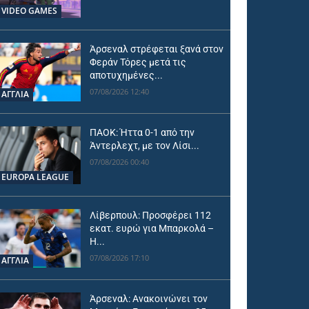
VIDEO GAMES
Άρσεναλ στρέφεται ξανά στον
Φεράν Τόρες μετά τις
αποτυχημένες...
07/08/2026 12:40
ΑΓΓΛΙΑ
ΠΑΟΚ: Ήττα 0-1 από την
Άντερλεχτ, με τον Λίσι...
07/08/2026 00:40
EUROPA LEAGUE
Λίβερπουλ: Προσφέρει 112
εκατ. ευρώ για Μπαρκολά –
Η...
07/08/2026 17:10
ΑΓΓΛΙΑ
Άρσεναλ: Ανακοινώνει τον