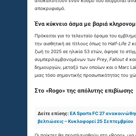
αποκαλύπτουν έναν κόσμο που ισορροπεί ανά
αποκρυφισμό.
Ένα κύκνειο άσμα με βαριά κληρονομ
Πρόκειται για το τελευταίο όραμα του εμβλημ
την αισθητική σε τίτλους όπως το
Half-Life 2
κα
ζωή το 2025 σε ηλικία 53 ετών, άφησε το στί
συμπεριλαμβανομένων των
Prey
,
Fallout 4
κα
δημιουργών, μεταξύ των οποίων και ο Marc Lai
μιας τόσο σημαντικής προσωπικότητας του χώ
Στο «Rogo» της απόλυτης επιβίωσης
Δείτε επίσης:
EA Sports FC 27 ανακοινώθηκ
βελτιώσεις – Κυκλοφορεί 25 Σεπτεμβρίου
Οι παίκτες θα περιπλανηθούν στο «Rogo», μια