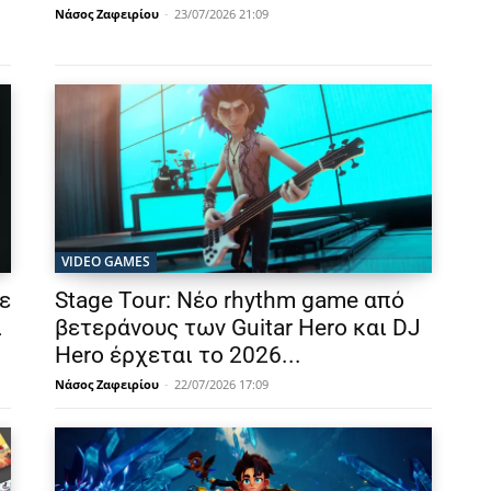
Νάσος Ζαφειρίου
-
23/07/2026 21:09
VIDEO GAMES
ε
Stage Tour: Νέο rhythm game από
ι
βετεράνους των Guitar Hero και DJ
Hero έρχεται το 2026...
Νάσος Ζαφειρίου
-
22/07/2026 17:09