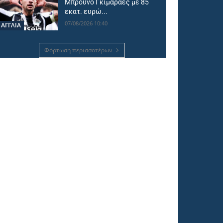
Μπρούνο Γκιμαράες με 85
εκατ. ευρώ...
07/08/2026 10:40
ΑΓΓΛΙΑ
Φόρτωση περισσοτέρων