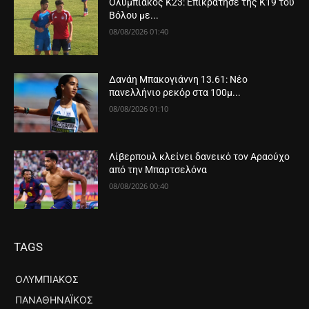
Ολυμπιακός Κ23: Επικράτησε της Κ19 του
Βόλου με...
08/08/2026 01:40
Δανάη Μπακογιάννη 13.61: Νέο
πανελλήνιο ρεκόρ στα 100μ...
08/08/2026 01:10
Λίβερπουλ κλείνει δανεικό τον Αραούχο
από την Μπαρτσελόνα
08/08/2026 00:40
TAGS
ΟΛΥΜΠΙΑΚΌΣ
ΠΑΝΑΘΗΝΑΪΚΌΣ