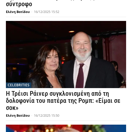
σύντροφο
Ελένη Βατίδου
-
16/12/2025 15:52
CELEBRITIES
Η Τρέισι Ράινερ συγκλονισμένη από τη
δολοφονία του πατέρα της Ρομπ: «Είμαι σε
σοκ»
Ελένη Βατίδου
-
16/12/2025 15:50