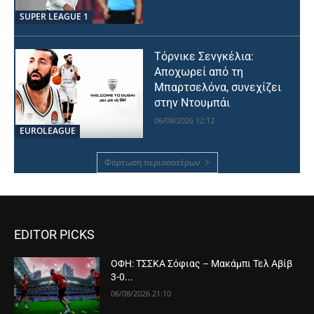
SUPER LEAGUE 1
Τόρνικε Σενγκέλια:
Αποχωρεί από τη
Μπαρτσελόνα, συνεχίζει
στην Ντουμπάι
06/08/2026 12:12
EUROLEAGUE
Φόρτωση περισσοτέρων
EDITOR PICKS
ΟΦΗ: ΤΣΣΚΑ Σόφιας – Μακάμπι Τελ Αβίβ
3-0...
06/08/2026 21:10