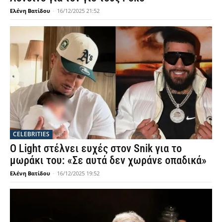
Ελένη Βατίδου
-
16/12/2025 21:52
CELEBRITIES
Ο Light στέλνει ευχές στον Snik για το
μωράκι του: «Σε αυτά δεν χωράνε οπαδικά»
Ελένη Βατίδου
-
16/12/2025 19:52