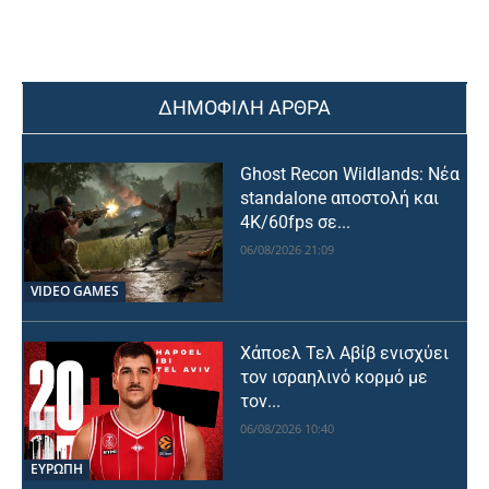
ΔΗΜΟΦΙΛΗ ΑΡΘΡΑ
Ghost Recon Wildlands: Νέα
standalone αποστολή και
4K/60fps σε...
06/08/2026 21:09
VIDEO GAMES
Χάποελ Τελ Αβίβ ενισχύει
τον ισραηλινό κορμό με
τον...
06/08/2026 10:40
ΕΥΡΩΠΗ