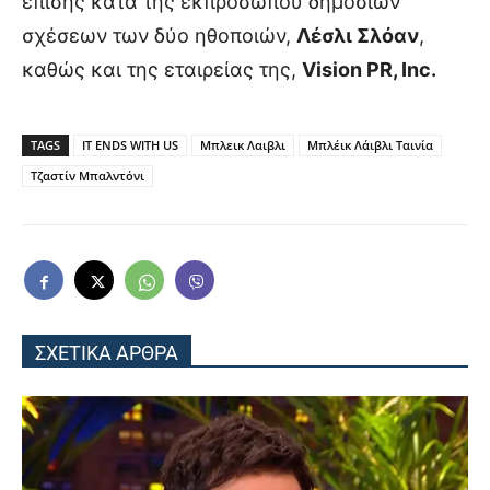
επίσης κατά της εκπροσώπου δημοσίων
σχέσεων των δύο ηθοποιών,
Λέσλι Σλόαν
,
καθώς και της εταιρείας της,
Vision PR, Inc.
TAGS
IT ENDS WITH US
Μπλεικ Λαιβλι
Μπλέικ Λάιβλι Ταινία
Τζαστίν Μπαλντόνι
ΣΧΕΤΙΚΑ ΑΡΘΡΑ