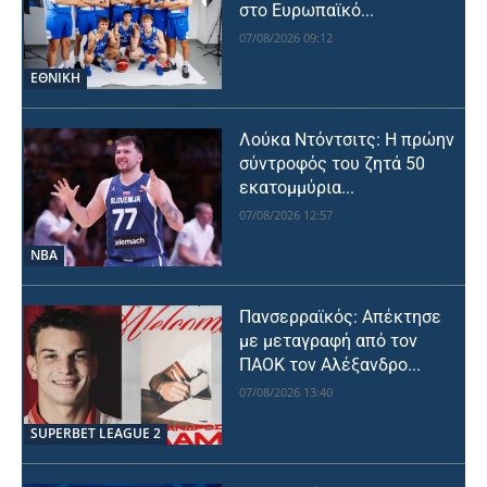
στο Ευρωπαϊκό...
07/08/2026 09:12
ΕΘΝΙΚΉ
Λούκα Ντόντσιτς: Η πρώην
σύντροφός του ζητά 50
εκατομμύρια...
07/08/2026 12:57
NBA
Πανσερραϊκός: Απέκτησε
με μεταγραφή από τον
ΠΑΟΚ τον Αλέξανδρο...
07/08/2026 13:40
SUPERBET LEAGUE 2