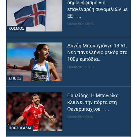
δημοψήφισμα για
επανέναρξη συνομιλιών με
ΕΕ –...
08/08/2026 08:35
ΚΟΣΜΟΣ
Δανάη Μπακογιάννη 13.61:
Νέο πανελλήνιο ρεκόρ στα
100μ εμπόδια...
08/08/2026 01:10
ΣΤΙΒΟΣ
Παυλίδης: Η Μπενφίκα
κλείνει την πόρτα στη
Φενερμπαχτσέ –...
08/08/2026 09:41
ΠΟΡΤΟΓΑΛΙΑ