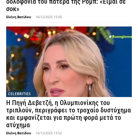
δολοφονία του πατέρα της Ρομπ: «Είμαι σε
σοκ»
Ελένη Βατίδου
-
16/12/2025 15:50
CELEBRITIES
Η Πηγή Δεβετζή, η Ολυμπιονίκης του
τριπλούν, περιγράφει το τροχαίο δυστύχημα
και εμφανίζεται για πρώτη φορά μετά το
ατύχημα
Ελένη Βατίδου
-
16/12/2025 13:52