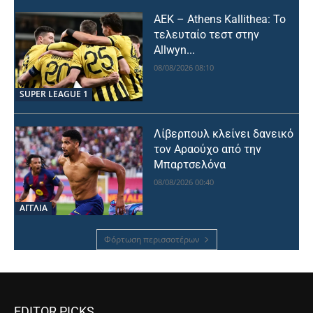
ΑΕΚ – Athens Kallithea: Το
τελευταίο τεστ στην
Allwyn...
08/08/2026 08:10
SUPER LEAGUE 1
Λίβερπουλ κλείνει δανεικό
τον Αραούχο από την
Μπαρτσελόνα
08/08/2026 00:40
ΑΓΓΛΙΑ
Φόρτωση περισσοτέρων
EDITOR PICKS