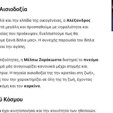
 Αισιοδοξία
ά και την ελπίδα της οικογένειας, ο
Αλέξανδρος
ετά μεγάλη και προσπαθούμε με νηφαλιότητα και
είας που προέκυψαν. Ευελπιστούμε πως θα
υμε ξανά δίπλα μας». Η συνεχής παρουσία του δίπλα
και την αγάπη.
τιξοότητες, η
Μέλπω Ζαρόκωστα
διατηρεί το
πνεύμα
αμά μάς αναγνωρίζει κανονικά μέχρι στιγμής και
ρια. Η πηγαία αισιοδοξία της την κρατάει στη ζωή»,
ς που την χαρακτηρίζει σε όλη της τη ζωή, έχοντας
ακόμη και τον
καρκίνο
.
ού Κόσμου
α
έχει κινητοποιήσει και την κοινότητα των ηθοποιών.