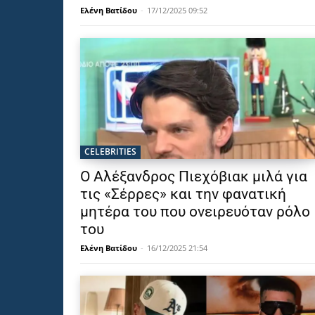
Ελένη Βατίδου
-
17/12/2025 09:52
CELEBRITIES
Ο Αλέξανδρος Πιεχόβιακ μιλά για
τις «Σέρρες» και την φανατική
μητέρα του που ονειρευόταν ρόλο
του
Ελένη Βατίδου
-
16/12/2025 21:54