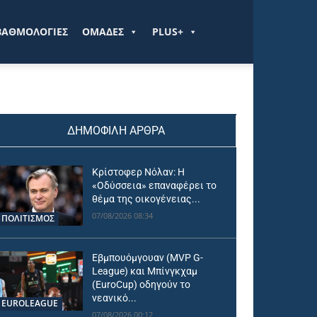
ΒΑΘΜΟΛΟΓΙΕΣ
ΟΜΑΔΕΣ
PLUS+
ΔΗΜΟΦΙΛΗ ΑΡΘΡΑ
Κρίστοφερ Νόλαν: Η
«Οδύσσεια» επαναφέρει το
θέμα της οικογένειας...
07/08/2026 08:34
ΠΟΛΙΤΙΣΜΟΣ
Εβμπουόμγουαν (MVP G-
League) και Μπίνγκχαμ
(EuroCup) οδηγούν το
νεανικό...
EUROLEAGUE
07/08/2026 00:12