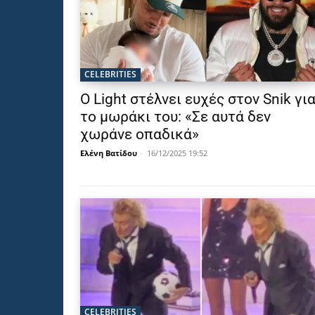
CELEBRITIES
Ο Light στέλνει ευχές στον Snik γι
το μωράκι του: «Σε αυτά δεν
χωράνε οπαδικά»
Ελένη Βατίδου
-
16/12/2025 19:52
CELEBRITIES