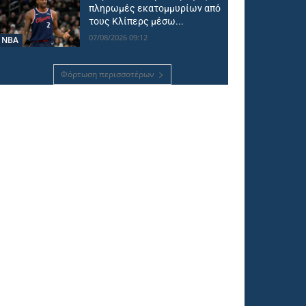
πληρωμές εκατομμυρίων από
τους Κλίπερς μέσω...
07/08/2026 09:12
NBA
Φόρτωση περισσοτέρων