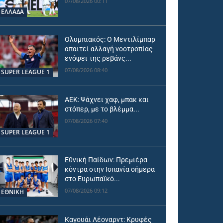
07/08/2026 00:11
ΕΛΛΑΔΑ
Ολυμπιακός: Ο Μεντιλίμπαρ
απαιτεί αλλαγή νοοτροπίας
ενόψει της ρεβάνς...
07/08/2026 08:40
SUPER LEAGUE 1
ΑΕΚ: Ψάχνει χαφ, μπακ και
στόπερ, με το βλέμμα...
07/08/2026 07:40
SUPER LEAGUE 1
Εθνική Παίδων: Πρεμιέρα
κόντρα στην Ισπανία σήμερα
στο Ευρωπαϊκό...
07/08/2026 09:12
ΕΘΝΙΚΉ
Καγουάι Λέοναρντ: Κρυφές