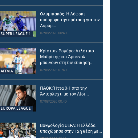
Ολυμπιακός: Η Λέφσκι
απέρριψε την πρόταση για τον
Ακράμ...
07/08/2026 00:40
SUPER LEAGUE 1
Κρίστιαν Ρομέρο: Ατλέτικο
Μαδρίτης και Άρσεναλ
μπαίνουν στη διεκδίκηση...
07/08/2026 01:40
ΑΓΓΛΙΑ
ΠΑΟΚ: Ήττα 0-1 από την
Άντερλεχτ, με τον Λίσι...
07/08/2026 00:40
EUROPA LEAGUE
Βαθμολογία UEFA: Η Ελλάδα
υποχώρησε στην 12η θέση με...