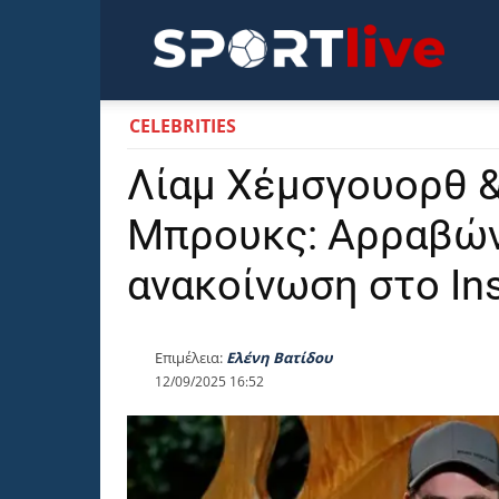
Sportli
CELEBRITIES
Λίαμ Χέμσγουορθ 
Μπρουκς: Αρραβών
ανακοίνωση στο In
Επιμέλεια:
Ελένη Βατίδου
12/09/2025 16:52