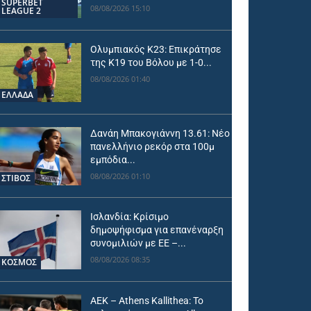
SUPERBET
08/08/2026 15:10
LEAGUE 2
Ολυμπιακός Κ23: Επικράτησε
της Κ19 του Βόλου με 1-0...
08/08/2026 01:40
ΕΛΛΑΔΑ
Δανάη Μπακογιάννη 13.61: Νέο
πανελλήνιο ρεκόρ στα 100μ
εμπόδια...
08/08/2026 01:10
ΣΤΙΒΟΣ
Ισλανδία: Κρίσιμο
δημοψήφισμα για επανέναρξη
συνομιλιών με ΕΕ –...
08/08/2026 08:35
ΚΟΣΜΟΣ
ΑΕΚ – Athens Kallithea: Το