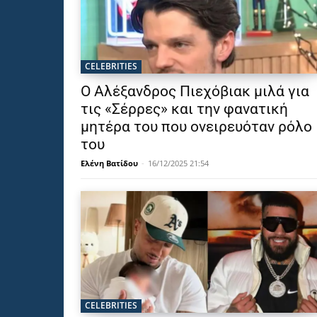
CELEBRITIES
Ο Αλέξανδρος Πιεχόβιακ μιλά για
τις «Σέρρες» και την φανατική
μητέρα του που ονειρευόταν ρόλο
του
Ελένη Βατίδου
-
16/12/2025 21:54
CELEBRITIES