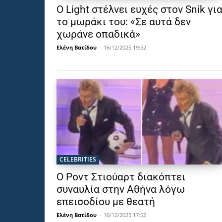
Ο Light στέλνει ευχές στον Snik γι
το μωράκι του: «Σε αυτά δεν
χωράνε οπαδικά»
Ελένη Βατίδου
-
16/12/2025 19:52
CELEBRITIES
Ο Ροντ Στιούαρτ διακόπτει
συναυλία στην Αθήνα λόγω
επεισοδίου με θεατή
Ελένη Βατίδου
-
16/12/2025 17:52