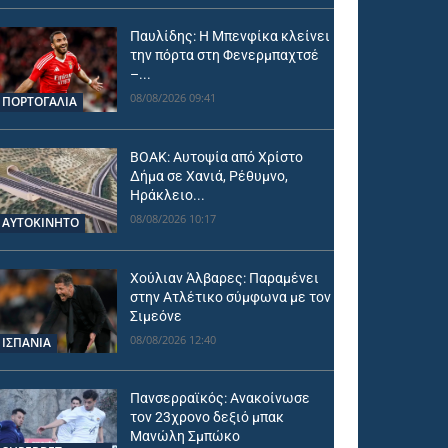
Παυλίδης: Η Μπενφίκα κλείνει
την πόρτα στη Φενερμπαχτσέ
–...
08/08/2026 09:41
ΠΟΡΤΟΓΑΛΙΑ
ΒΟΑΚ: Αυτοψία από Χρίστο
Δήμα σε Χανιά, Ρέθυμνο,
Ηράκλειο...
08/08/2026 10:17
ΑΥΤΟΚΙΝΗΤΟ
Χούλιαν Άλβαρες: Παραμένει
στην Ατλέτικο σύμφωνα με τον
Σιμεόνε
08/08/2026 12:40
ΙΣΠΑΝΙΑ
Πανσερραϊκός: Ανακοίνωσε
τον 23χρονο δεξιό μπακ
Μανώλη Σμπώκο