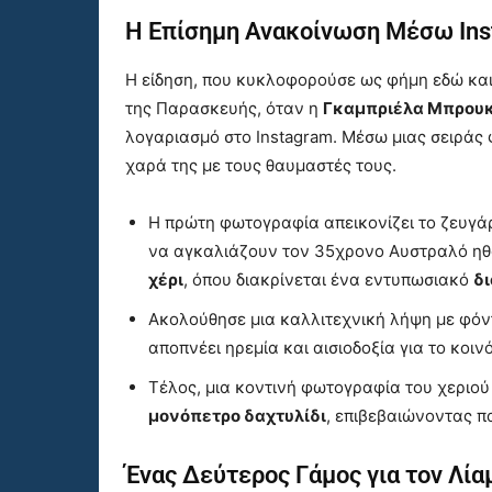
Η Επίσημη Ανακοίνωση Μέσω In
Η είδηση, που κυκλοφορούσε ως φήμη εδώ και 
της Παρασκευής, όταν η
Γκαμπριέλα Μπρου
λογαριασμό στο Instagram. Μέσω μιας σειράς 
χαρά της με τους θαυμαστές τους.
Η πρώτη φωτογραφία απεικονίζει το ζευγάρι
να αγκαλιάζουν τον 35χρονο Αυστραλό ηθο
χέρι
, όπου διακρίνεται ένα εντυπωσιακό
δι
Ακολούθησε μια καλλιτεχνική λήψη με φόντ
αποπνέει ηρεμία και αισιοδοξία για το κοιν
Τέλος, μια κοντινή φωτογραφία του χεριο
μονόπετρο δαχτυλίδι
, επιβεβαιώνοντας 
Ένας Δεύτερος Γάμος για τον Λί