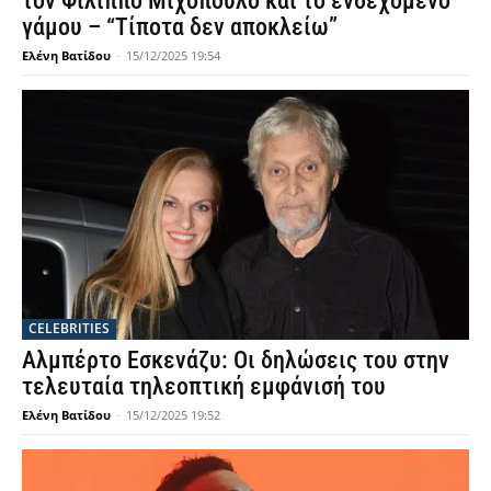
τον Φίλιππο Μιχόπουλο και το ενδεχόμενο
γάμου – “Τίποτα δεν αποκλείω”
Ελένη Βατίδου
-
15/12/2025 19:54
CELEBRITIES
Αλμπέρτο Εσκενάζυ: Οι δηλώσεις του στην
τελευταία τηλεοπτική εμφάνισή του
Ελένη Βατίδου
-
15/12/2025 19:52