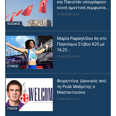
και Πακιστάν υπογράφουν
κοινή αμυντική συμφωνία...
07/08/2026 22:34
ΚΟΣΜΟΣ
Μαρία Ραφαηλίδου 6η στο
Παγκόσμιο Στίβου Κ20 με
16,25...
07/08/2026 09:40
ΣΤΙΒΟΣ
Φιορεντίνα: Δανεικός από
τη Ρεάλ Μαδρίτης ο
Μασταντουόνο
07/08/2026 18:10
ΙΤΑΛΙΑ