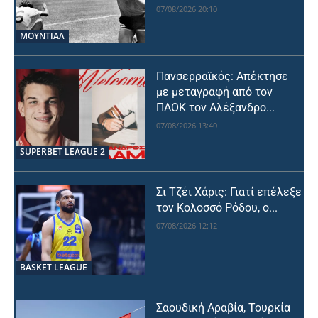
07/08/2026 20:10
ΜΟΥΝΤΙΆΛ
Πανσερραϊκός: Απέκτησε
με μεταγραφή από τον
ΠΑΟΚ τον Αλέξανδρο...
07/08/2026 13:40
SUPERBET LEAGUE 2
Σι Τζέι Χάρις: Γιατί επέλεξε
τον Κολοσσό Ρόδου, ο...
07/08/2026 12:12
BASKET LEAGUE
Σαουδική Αραβία, Τουρκία