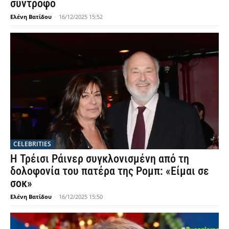
σύντροφο
Ελένη Βατίδου
-
16/12/2025 15:52
CELEBRITIES
Η Τρέισι Ράινερ συγκλονισμένη από τη
δολοφονία του πατέρα της Ρομπ: «Είμαι σε
σοκ»
Ελένη Βατίδου
-
16/12/2025 15:50