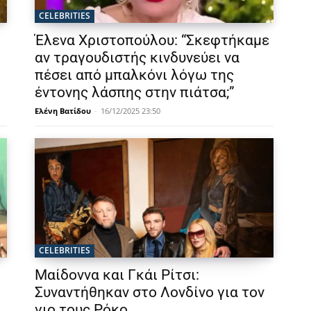
CELEBRITIES
Έλενα Χριστοπούλου: “Σκεφτήκαμε
αν τραγουδιστής κινδυνεύει να
πέσει από μπαλκόνι λόγω της
έντονης λάσπης στην πιάτσα;”
Ελένη Βατίδου
-
16/12/2025 23:50
CELEBRITIES
Μαίδοννα και Γκάι Ρίτσι:
Συναντήθηκαν στο Λονδίνο για τον
γιο τους Ρόκο