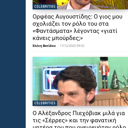
CELEBRITIES
Ορφέας Αυγουστίδης: Ο γιος μου
σχολιάζει τον ρόλο του στα
«Φαντάσματα» λέγοντας «γιατί
κάνεις μπούρδες;»
Ελένη Βατίδου
-
17/12/2025 09:52
CELEBRITIES
Ο Αλέξανδρος Πιεχόβιακ μιλά για
τις «Σέρρες» και την φανατική
μητέρα του που ονειρευόταν ρόλο