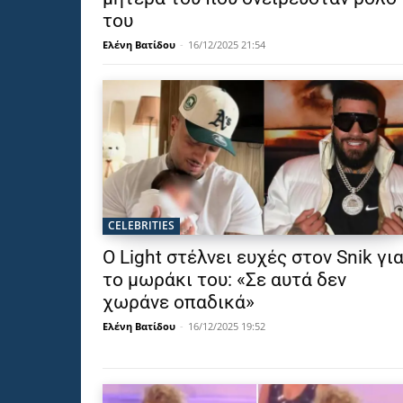
του
Ελένη Βατίδου
-
16/12/2025 21:54
CELEBRITIES
Ο Light στέλνει ευχές στον Snik γι
το μωράκι του: «Σε αυτά δεν
χωράνε οπαδικά»
Ελένη Βατίδου
-
16/12/2025 19:52