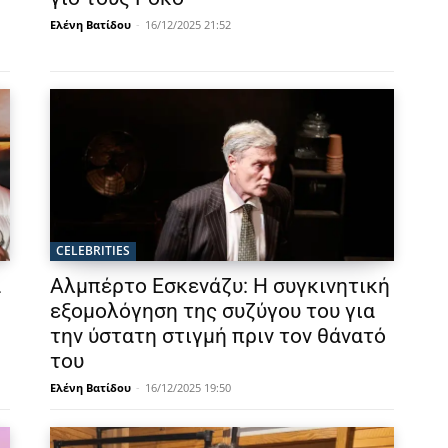
Ελένη Βατίδου
-
16/12/2025 21:52
CELEBRITIES
α
Αλμπέρτο Εσκενάζυ: Η συγκινητική
εξομολόγηση της συζύγου του για
την ύστατη στιγμή πριν τον θάνατό
του
Ελένη Βατίδου
-
16/12/2025 19:50