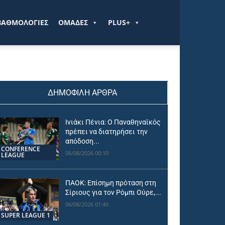
ΒΑΘΜΟΛΟΓΙΕΣ
ΟΜΑΔΕΣ
PLUS+
ΔΗΜΟΦΙΛΗ ΑΡΘΡΑ
Ινιάκι Πένια: Ο Παναθηναϊκός
πρέπει να διατηρήσει την
απόδοση...
CONFERENCE
06/08/2026 00:10
LEAGUE
ΠΑΟΚ: Επίσημη πρόταση στη
Σίριους για τον Ρόμπι Ούρε,...
06/08/2026 01:40
SUPER LEAGUE 1