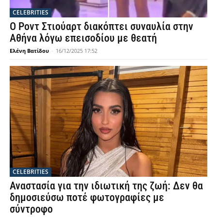
CELEBRITIES
Ο Ροντ Στιούαρτ διακόπτει συναυλία στην
Αθήνα λόγω επεισοδίου με θεατή
Ελένη Βατίδου
-
16/12/2025 17:52
CELEBRITIES
Αναστασία για την ιδιωτική της ζωή: Δεν θα
δημοσιεύσω ποτέ φωτογραφίες με
σύντροφο