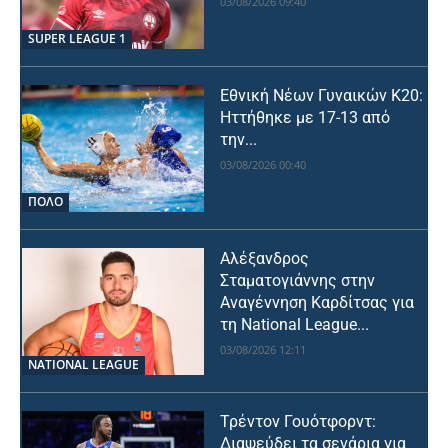
03/08/2026 09:40
SUPER LEAGUE 1
Εθνική Νέων Γυναικών Κ20:
Ηττήθηκε με 17-13 από
την...
03/08/2026 00:40
ΠΟΛΟ
Αλέξανδρος
Σταματογιάννης στην
Αναγέννηση Καρδίτσας για
τη National League...
03/08/2026 12:11
NATIONAL LEAGUE
Τρέντον Γουότφορντ:
Διαψεύδει τα σενάρια για