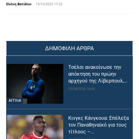
Ελένη Βατίδου
-
15/12/2025 17:52
ΔΗΜΟΦΙΛΗ ΑΡΘΡΑ
Τσέλσι ανακοίνωσε την
απόκτηση του πρώην
αρχηγού της Λίβερπουλ,...
03/08/2026 18:40
ΑΓΓΛΙΑ
Κινγκς Κάνγκουα: Επέλεξα
τον Παναθηναϊκό για τους
τίτλους –...