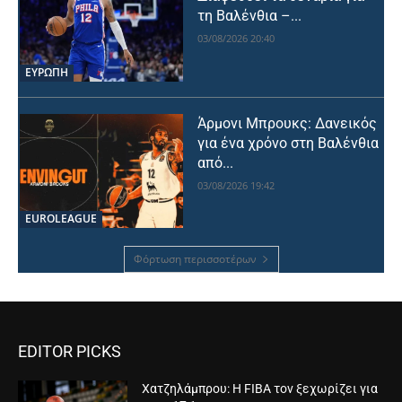
τη Βαλένθια –...
03/08/2026 20:40
ΕΥΡΩΠΗ
Άρμονι Μπρουκς: Δανεικός
για ένα χρόνο στη Βαλένθια
από...
03/08/2026 19:42
EUROLEAGUE
Φόρτωση περισσοτέρων
EDITOR PICKS
Χατζηλάμπρου: Η FIBA τον ξεχωρίζει για