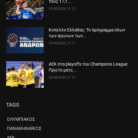
τους 17,1...
03/08/2026 21:12
Κύπελλο Ελλάδας: Το πρόγραμμα όλων
των αγώνων των...
03/08/2026 21:11
ΑΕΚ στα playoffs του Champions League:
Πρώτο ματς...
03/08/2026 21:10
TAGS
ΟΛΥΜΠΙΑΚΌΣ
ΠΑΝΑΘΗΝΑΪΚΌΣ
ΑΕΚ