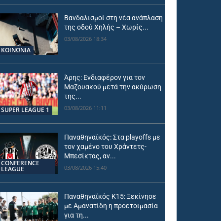
Βανδαλισμοί στη νέα ανάπλαση
της οδού Χηλής – Χωρίς...
03/08/2026 18:34
ΚΟΙΝΩΝΙΑ
Άρης: Ενδιαφέρον για τον
Μαζουακού μετά την ακύρωση
της...
03/08/2026 11:11
SUPER LEAGUE 1
Παναθηναϊκός: Στα playoffs με
τον χαμένο του Χράντετς-
Μπεσίκτας, αν...
CONFERENCE
03/08/2026 15:40
LEAGUE
Παναθηναϊκός Κ15: Ξεκίνησε
με Αμανατίδη η προετοιμασία
για τη...