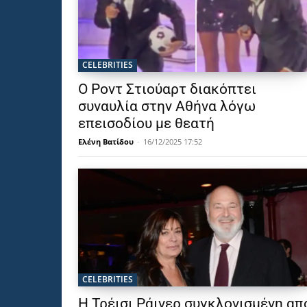
CELEBRITIES
Ο Ροντ Στιούαρτ διακόπτει
συναυλία στην Αθήνα λόγω
επεισοδίου με θεατή
Ελένη Βατίδου
-
16/12/2025 17:52
CELEBRITIES
Η Τρέισι Ράινερ συγκλονισμένη απ