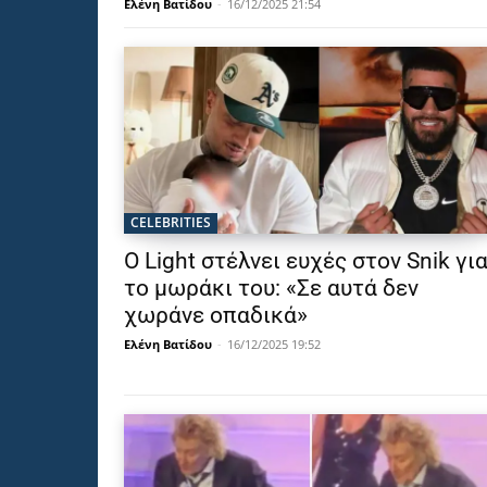
Ελένη Βατίδου
-
16/12/2025 21:54
CELEBRITIES
Ο Light στέλνει ευχές στον Snik γι
το μωράκι του: «Σε αυτά δεν
χωράνε οπαδικά»
Ελένη Βατίδου
-
16/12/2025 19:52