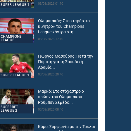
03/08/2026 01:10
SUPER LEAGUE 1
Ολυμπιακός: Στο «τεράστιο
κίνητρο» του Champions
League κόντρα στη...
CHAMPIONS
03/08/2026 17:10
LEAGUE
Γιώργος Μασούρας: Πετά την
Πέμπτη για τη Σαουδική
Αραβία...
03/08/2026 20:40
SUPER LEAGUE 1
Μαρκό: Στο στόχαστρο ο
πρώην του Ολυμπιακού
Ρούμπεν Σεμέδο...
SUPERBET
03/08/2026 08:40
LEAGUE 2
Κόμο: Συμφωνία με την Τσέλσι