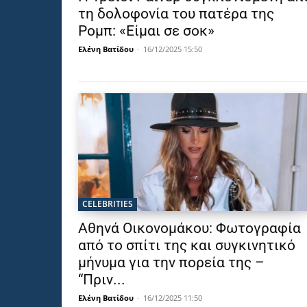
τη δολοφονία του πατέρα της
Ρομπ: «Είμαι σε σοκ»
Ελένη Βατίδου
-
16/12/2025 15:50
CELEBRITIES
Αθηνά Οικονομάκου: Φωτογραφία
από το σπίτι της και συγκινητικό
μήνυμα για την πορεία της –
“Πριν...
Ελένη Βατίδου
-
16/12/2025 11:50