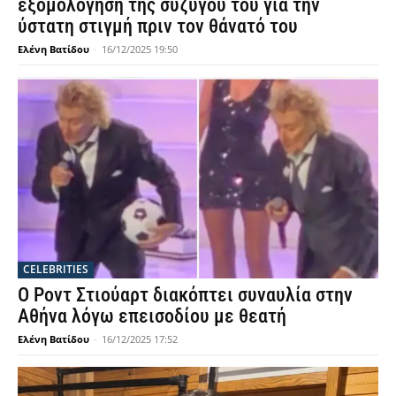
εξομολόγηση της συζύγου του για την
ύστατη στιγμή πριν τον θάνατό του
Ελένη Βατίδου
-
16/12/2025 19:50
CELEBRITIES
Ο Ροντ Στιούαρτ διακόπτει συναυλία στην
Αθήνα λόγω επεισοδίου με θεατή
Ελένη Βατίδου
-
16/12/2025 17:52