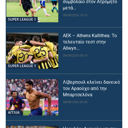
συμβόλαιο στον Ατρόμητο
μετά...
08/08/2026 18:10
SUPER LEAGUE 1
ΑΕΚ – Athens Kallithea: Το
τελευταίο τεστ στην
Allwyn...
08/08/2026 08:10
SUPER LEAGUE 1
Λίβερπουλ κλείνει δανεικό
τον Αραούχο από την
Μπαρτσελόνα
08/08/2026 00:40
ΑΓΓΛΙΑ