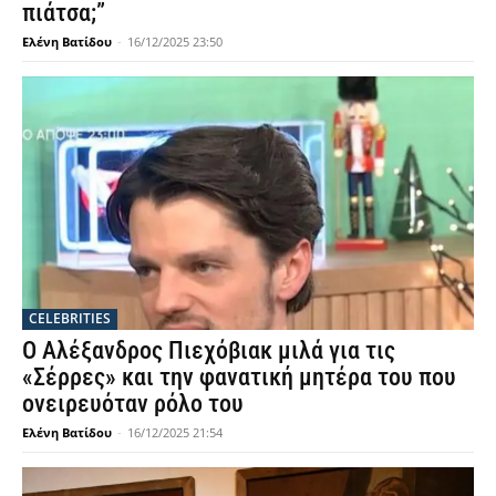
πιάτσα;”
Ελένη Βατίδου
-
16/12/2025 23:50
CELEBRITIES
Ο Αλέξανδρος Πιεχόβιακ μιλά για τις
«Σέρρες» και την φανατική μητέρα του που
ονειρευόταν ρόλο του
Ελένη Βατίδου
-
16/12/2025 21:54