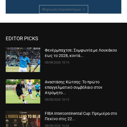
Φόρτωση περισσοτέρων
EDITOR PICKS
Φενέρμπαχτσε: Συμφωνία με Λουκάκου
έως το 2028, κοντά...
08/08/2026 18:10
Αναστάσης Κώτσης: Το πρώτο
επαγγελματικό συμβόλαιο στον
Ατρόμητο...
08/08/2026 18:10
FIBA Intercontinental Cup: Πρεμιέρα στο
Πεκίνο στις 22...
08/08/2026 16:42