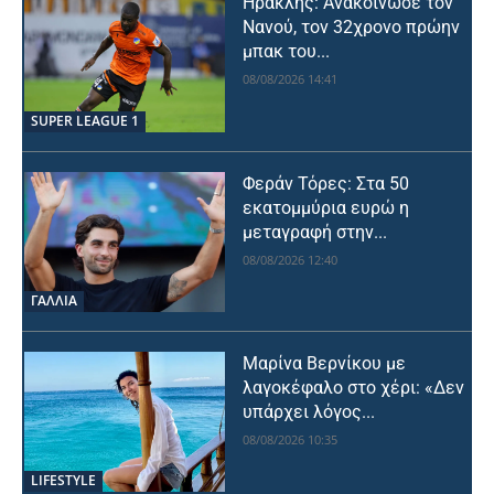
Ηρακλής: Ανακοίνωσε τον
Νανού, τον 32χρονο πρώην
μπακ του...
08/08/2026 14:41
SUPER LEAGUE 1
Φεράν Τόρες: Στα 50
εκατομμύρια ευρώ η
μεταγραφή στην...
08/08/2026 12:40
ΓΑΛΛΙΑ
Μαρίνα Βερνίκου με
λαγοκέφαλο στο χέρι: «Δεν
υπάρχει λόγος...
08/08/2026 10:35
LIFESTYLE