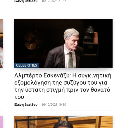
Ελένη Βατίδου
-
16/12/2025 21:52
CELEBRITIES
α
Αλμπέρτο Εσκενάζυ: Η συγκινητική
εξομολόγηση της συζύγου του για
την ύστατη στιγμή πριν τον θάνατό
του
Ελένη Βατίδου
-
16/12/2025 19:50