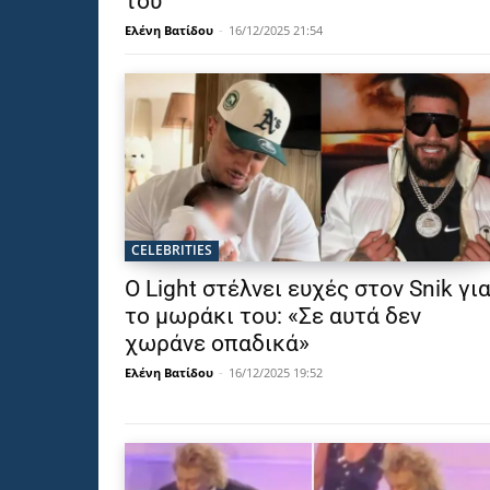
του
Ελένη Βατίδου
-
16/12/2025 21:54
CELEBRITIES
Ο Light στέλνει ευχές στον Snik γι
το μωράκι του: «Σε αυτά δεν
χωράνε οπαδικά»
Ελένη Βατίδου
-
16/12/2025 19:52