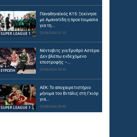
Παναθηναϊκός Κ15: Ξεκίνησε
με Αμανατίδη η προετοιμασία
για τη...
03/08/2026 01:10
SUPER LEAGUE 1
Νέντοβιτς για Ερυθρό Αστέρα:
Δεν βλέπω ενδεχόμενο
επιστροφής –...
03/08/2026 00:40
ΕΥΡΩΠΗ
ΑΕΚ: Το αποχαιρετιστήριο
μήνυμα του Βιτάλις στη Γκιόρ
για...
03/08/2026 00:40
SUPER LEAGUE 1