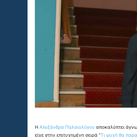
Η
Αλεξάνδρα Παλαιολόγου
αποκαλύπτει άγνωσ
είχε στην επιτυχημένη σειρά “
Τι ψυχή θα παρ