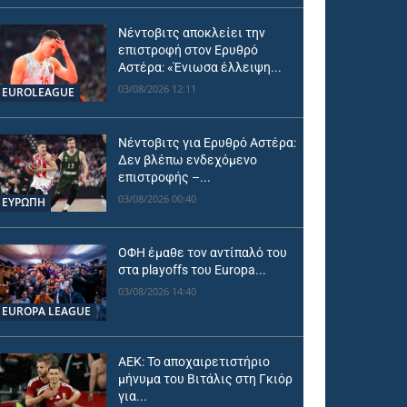
Νέντοβιτς αποκλείει την
επιστροφή στον Ερυθρό
Αστέρα: «Ένιωσα έλλειψη...
03/08/2026 12:11
EUROLEAGUE
Νέντοβιτς για Ερυθρό Αστέρα:
Δεν βλέπω ενδεχόμενο
επιστροφής –...
03/08/2026 00:40
ΕΥΡΩΠΗ
ΟΦΗ έμαθε τον αντίπαλό του
στα playoffs του Europa...
03/08/2026 14:40
EUROPA LEAGUE
ΑΕΚ: Το αποχαιρετιστήριο
μήνυμα του Βιτάλις στη Γκιόρ
για...