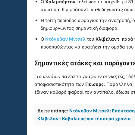
Ο
Χαλιμπέρτον
τελείωσε το παιχνίδι με 31
ασίστ και 6 ριμπάουντ, καθοδηγώντας ουσι
Η τρίτη περίοδος σφράγισε την ανατροπή, 
δημιουργώντας σημαντική διαφορά.
Ο
Ντόνοβαν Μίτσελ
του
Κλίβελαντ
, παρά
προσπαθώντας να κρατήσει την ομάδα του σ
Σημαντικές ατάκες και παράγοντε
“Το σενάριο πάντα το γράφουν οι νικητές,”
δή
αποφασιστικότητα των
Πέισερς
. Παράλληλα, 
έδιναν καθαρό φαβορί τον αντίπαλο, έδωσε σ
Δείτε επίσης:
Ντόνοβαν Μίτσελ: Επέκταση
Κλίβελαντ Καβαλίερς για τέσσερα χρόνια