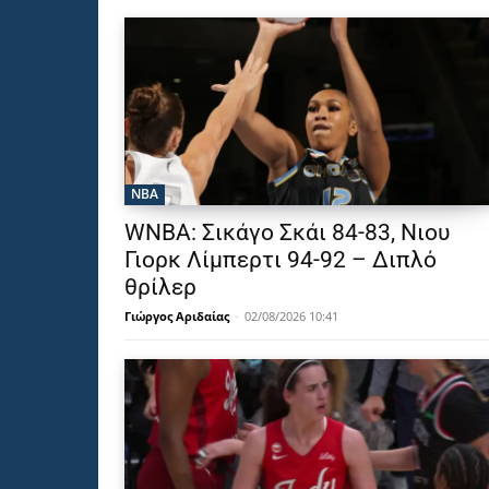
NBA
WNBA: Σικάγο Σκάι 84-83, Νιου
Γιορκ Λίμπερτι 94-92 – Διπλό
θρίλερ
Γιώργος Αριδαίας
-
02/08/2026 10:41