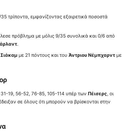
35 τρίποντα, εμφανίζοντας εξαιρετικά ποσοστά
έλεσε πρόβλημα με μόλις 9/35 συνολικά και 0/6 από
άρλαντ
.
 Σιάκαμ
με 21 πόντους και του
Άντριου Νέμπχαρντ
με
κορ
1-19, 56-52, 76-85, 105-114 υπέρ των
Πέισερς
, οι
πέδειξαν σε όλους ότι μπορούν να βρίσκονται στην
να