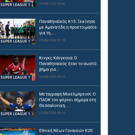
03/08/2026 00:40
SUPER LEAGUE 1
Παναθηναϊκός Κ15: Ξεκίνησε
με Αμανατίδη η προετοιμασία
για τη...
03/08/2026 01:10
SUPER LEAGUE 1
Κινγκς Κάνγκουα: Ο
Παναθηναϊκός ήταν το σωστό
βήμα για...
03/08/2026 09:10
SUPER LEAGUE 1
Μεταγραφή Μικελμπρενσί: Ο
ΠΑΟΚ τον φέρνει σήμερα στη
Θεσσαλονίκη...
03/08/2026 08:10
SUPER LEAGUE 1
Εθνική Νέων Γυναικών Κ20: