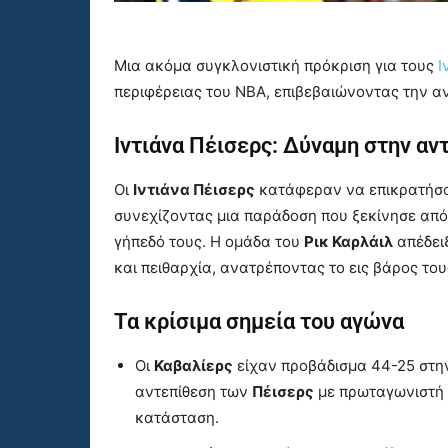
Μια ακόμα συγκλονιστική πρόκριση για τους
Ι
περιφέρειας του ΝΒΑ, επιβεβαιώνοντας την αν
Ιντιάνα Πέισερς: Δύναμη στην αν
Οι
Ιντιάνα Πέισερς
κατάφεραν να επικρατήσο
συνεχίζοντας μια παράδοση που ξεκίνησε από 
γήπεδό τους. Η ομάδα του
Ρικ Καρλάιλ
απέδειξ
και πειθαρχία, ανατρέποντας το εις βάρος το
Τα κρίσιμα σημεία του αγώνα
Οι
Καβαλίερς
είχαν προβάδισμα 44-25 στην
αντεπίθεση των
Πέισερς
με πρωταγωνιστή
κατάσταση.