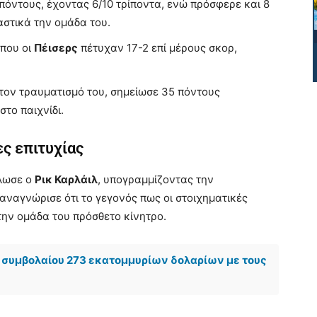
 πόντους, έχοντας 6/10 τρίποντα, ενώ πρόσφερε και 8
αστικά την ομάδα του.
όπου οι
Πέισερς
πέτυχαν 17-2 επί μέρους σκορ,
 τον τραυματισμό του, σημείωσε 35 πόντους
το παιχνίδι.
ς επιτυχίας
λωσε ο
Ρικ Καρλάιλ
, υπογραμμίζοντας την
αναγνώρισε ότι το γεγονός πως οι στοιχηματικές
την ομάδα του πρόσθετο κίνητρο.
 συμβολαίου 273 εκατομμυρίων δολαρίων με τους