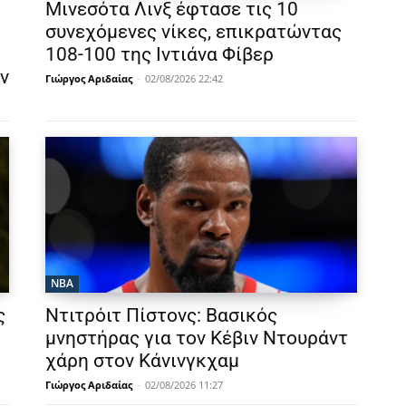
Μινεσότα Λινξ έφτασε τις 10
συνεχόμενες νίκες, επικρατώντας
108-100 της Ιντιάνα Φίβερ
ν
Γιώργος Αριδαίας
-
02/08/2026 22:42
NBA
ς
Ντιτρόιτ Πίστονς: Βασικός
μνηστήρας για τον Κέβιν Ντουράντ
χάρη στον Κάνινγκχαμ
Γιώργος Αριδαίας
-
02/08/2026 11:27