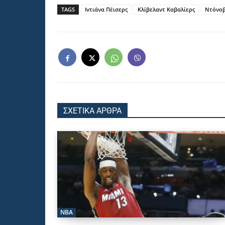
TAGS
Ιντιάνα Πέισερς
Κλίβελαντ Καβαλίερς
Ντόνοβ
ΣΧΕΤΙΚΑ ΑΡΘΡΑ
NBA