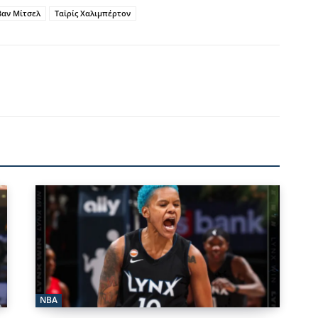
αν Μίτσελ
Ταϊρίς Χαλιμπέρτον
NBA