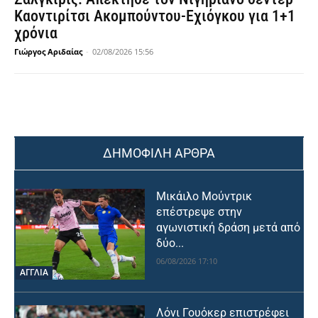
Καοντιρίτσι Ακομπούντου-Εχιόγκου για 1+1
χρόνια
Γιώργος Αριδαίας
-
02/08/2026 15:56
ΔΗΜΟΦΙΛΗ ΑΡΘΡΑ
Μικάιλο Μούντρικ
επέστρεψε στην
αγωνιστική δράση μετά από
δύο...
06/08/2026 17:10
ΑΓΓΛΙΑ
Λόνι Γουόκερ επιστρέφει