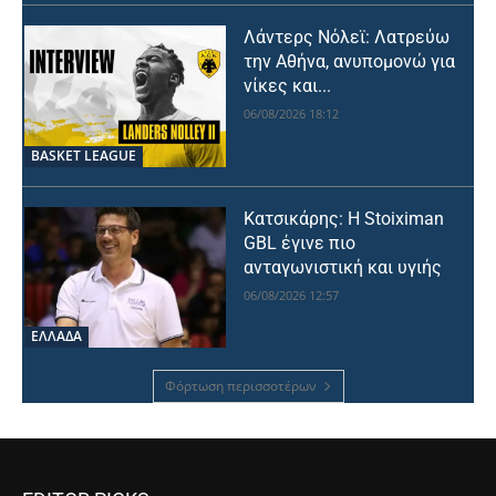
Λάντερς Νόλεϊ: Λατρεύω
την Αθήνα, ανυπομονώ για
νίκες και...
06/08/2026 18:12
BASKET LEAGUE
Κατσικάρης: Η Stoiximan
GBL έγινε πιο
ανταγωνιστική και υγιής
06/08/2026 12:57
ΕΛΛΑΔΑ
Φόρτωση περισσοτέρων