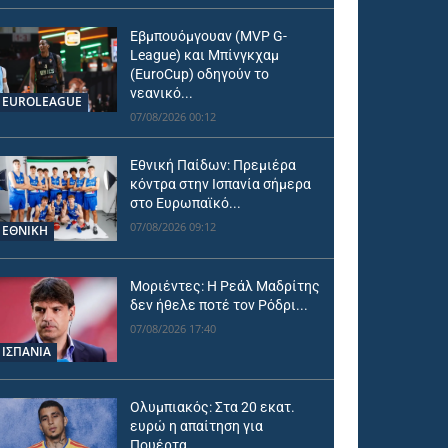
Εβμπουόμγουαν (MVP G-
League) και Μπίνγκχαμ
(EuroCup) οδηγούν το
νεανικό...
EUROLEAGUE
07/08/2026 00:12
Εθνική Παίδων: Πρεμιέρα
κόντρα στην Ισπανία σήμερα
στο Ευρωπαϊκό...
07/08/2026 09:12
ΕΘΝΙΚΉ
Μοριέντες: Η Ρεάλ Μαδρίτης
δεν ήθελε ποτέ τον Ρόδρι...
07/08/2026 17:40
ΙΣΠΑΝΙΑ
Ολυμπιακός: Στα 20 εκατ.
ευρώ η απαίτηση για
Πουέρτα,...