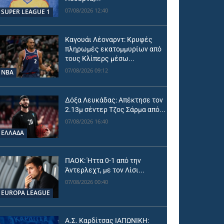
07/08/2026 12:40
SUPER LEAGUE 1
Καγουάι Λέοναρντ: Κρυφές
πληρωμές εκατομμυρίων από
τους Κλίπερς μέσω...
07/08/2026 09:12
NBA
Δόξα Λευκάδας: Απέκτησε τον
2.13μ σέντερ Τζος Σάρμα από...
07/08/2026 16:40
ΕΛΛΑΔΑ
ΠΑΟΚ: Ήττα 0-1 από την
Άντερλεχτ, με τον Λίσι...
07/08/2026 00:40
EUROPA LEAGUE
Α.Σ. Καρδίτσας ΙΑΠΩΝΙΚΗ: