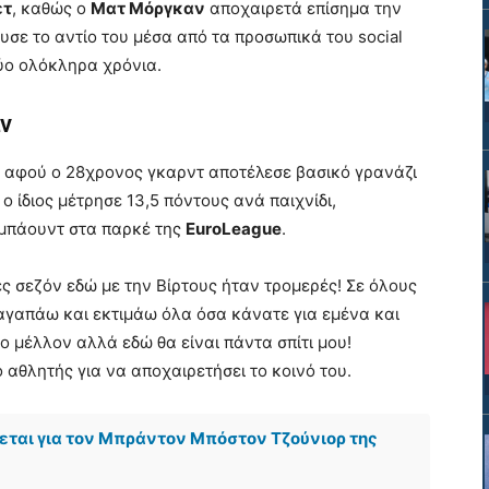
ετ
, καθώς ο
Ματ Μόργκαν
αποχαιρετά επίσημα την
ευσε το αντίο του μέσα από τα προσωπικά του social
ύο ολόκληρα χρόνια.
αν
ς, αφού ο 28χρονος γκαρντ αποτέλεσε βασικό γρανάζι
ο ίδιος μέτρησε 13,5 πόντους ανά παιχνίδι,
ιμπάουντ στα παρκέ της
EuroLeague
.
ες σεζόν εδώ με την Βίρτους ήταν τρομερές! Σε όλους
 αγαπάω και εκτιμάω όλα όσα κάνατε για εμένα και
το μέλλον αλλά εδώ θα είναι πάντα σπίτι μου!
 αθλητής για να αποχαιρετήσει το κοινό του.
εται για τον Μπράντον Μπόστον Τζούνιορ της