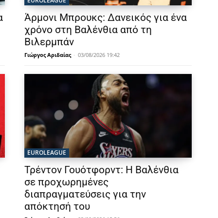
EUROLEAGUE
α
Άρμονι Μπρουκς: Δανεικός για ένα
χρόνο στη Βαλένθια από τη
Βιλερμπάν
Γιώργος Αριδαίας
-
03/08/2026 19:42
EUROLEAGUE
Τρέντον Γουότφορντ: Η Βαλένθια
σε προχωρημένες
διαπραγματεύσεις για την
απόκτησή του