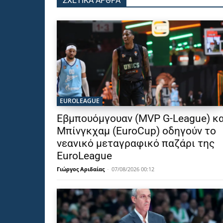
ΣΧΕΤΙΚΑ ΑΡΘΡΑ
EUROLEAGUE
Εβμπουόμγουαν (MVP G-League) κα
Μπίνγκχαμ (EuroCup) οδηγούν το
νεανικό μεταγραφικό παζάρι της
EuroLeague
Γιώργος Αριδαίας
-
07/08/2026 00:12