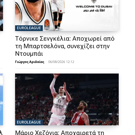
EUROLEAGUE
Τόρνικε Σενγκέλια: Αποχωρεί από
τη Μπαρτσελόνα, συνεχίζει στην
Ντουμπάι
Γιώργος Αριδαίας
-
06/08/2026 12:12
EUROLEAGUE
λ
Μάριο Χεζόνια: Αποχαιρετά τη