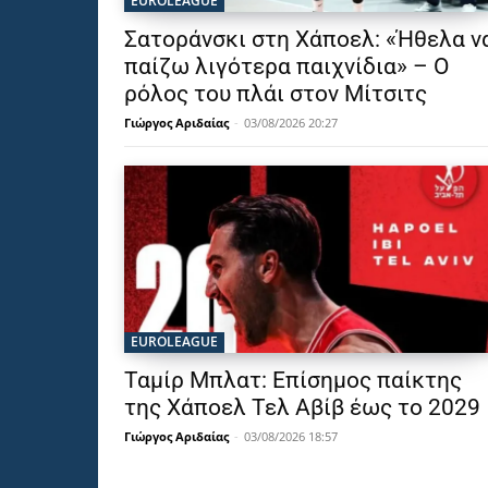
EUROLEAGUE
Σατοράνσκι στη Χάποελ: «Ήθελα ν
παίζω λιγότερα παιχνίδια» – Ο
ρόλος του πλάι στον Μίτσιτς
Γιώργος Αριδαίας
-
03/08/2026 20:27
EUROLEAGUE
Ταμίρ Μπλατ: Επίσημος παίκτης
της Χάποελ Τελ Αβίβ έως το 2029
Γιώργος Αριδαίας
-
03/08/2026 18:57