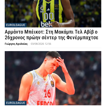
EUROLEAGUE
Αρμάντο Μπέικοτ: Στη Μακάμπι Τελ Αβίβ ο
26χρονος πρώην σέντερ της Φενέρμπαχτσε
Γιώργος Αριδαίας
-
03/08/2026 12:56
EUROLEAGUE