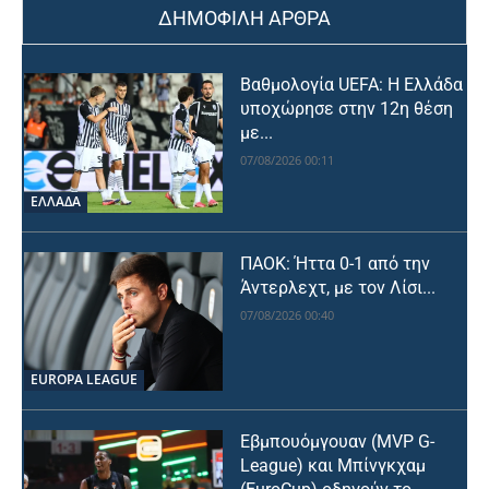
ΔΗΜΟΦΙΛΗ ΑΡΘΡΑ
Βαθμολογία UEFA: Η Ελλάδα
υποχώρησε στην 12η θέση
με...
07/08/2026 00:11
ΕΛΛΑΔΑ
ΠΑΟΚ: Ήττα 0-1 από την
Άντερλεχτ, με τον Λίσι...
07/08/2026 00:40
EUROPA LEAGUE
Εβμπουόμγουαν (MVP G-
League) και Μπίνγκχαμ