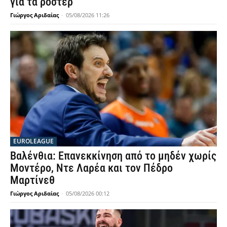
για τα ρόστερ
Γιώργος Αριδαίας
-
05/08/2026 11:26
EUROLEAGUE
Βαλένθια: Επανεκκίνηση από το μηδέν χωρίς
Μοντέρο, Ντε Λαρέα και τον Πέδρο
Μαρτίνεθ
Γιώργος Αριδαίας
-
05/08/2026 00:12