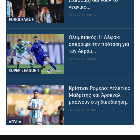
(EuroCup) οδηγούν το
νεανικό...
07/08/2026 00:12
EUROLEAGUE
Ολυμπιακός: Η Λέφσκι
απέρριψε την πρόταση για
τον Ακράμ...
07/08/2026 00:40
SUPER LEAGUE 1
Κρίστιαν Ρομέρο: Ατλέτικο
Μαδρίτης και Άρσεναλ
μπαίνουν στη διεκδίκηση...
07/08/2026 01:40
ΑΓΓΛΙΑ