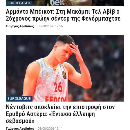
EUROLEAGUE
Αρμάντο Μπέικοτ: Στη Μακάμπι Τελ Αβίβ ο
26χρονος πρώην σέντερ της Φενέρμπαχτσε
Γιώργος Αριδαίας
-
03/08/2026 12:56
EUROLEAGUE
Νέντοβιτς αποκλείει την επιστροφή στον
Ερυθρό Αστέρα: «Ένιωσα έλλειψη
σεβασμού»
Γιώργος Αριδαίας
-
03/08/2026 12:11