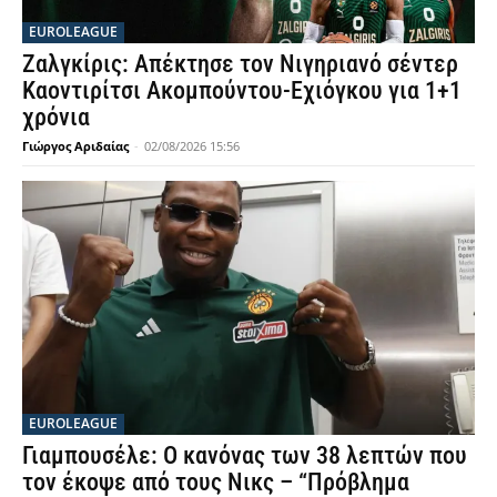
EUROLEAGUE
Ζαλγκίρις: Απέκτησε τον Νιγηριανό σέντερ
Καοντιρίτσι Ακομπούντου-Εχιόγκου για 1+1
χρόνια
Γιώργος Αριδαίας
-
02/08/2026 15:56
EUROLEAGUE
Γιαμπουσέλε: Ο κανόνας των 38 λεπτών που
τον έκοψε από τους Νικς – “Πρόβλημα