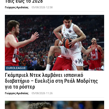
Τάις έως το 2028
Γιώργος Αριδαίας
-
05/08/2026 12:58
EUROLEAGUE
Γκάμπριελ Ντεκ λαμβάνει ισπανικό
διαβατήριο – Ευελιξία στη Ρεάλ Μαδρίτης
για τα ρόστερ
Γιώργος Αριδαίας
-
05/08/2026 11:26