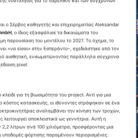
της νοσταλγίας για το παρελθόν και των σύγχρονων
αι ο Σέρβος καθηγητής και επιχειρηματίας Aleksandar
 GmbH
, ο ίδιος εξασφάλισε τα δικαιώματα του
ημη παρουσίαση του μοντέλου το 2027. Το όχημα, το
νει «να είσαι» στην Εσπεράντο–, σχεδιάστηκε από τον
ετρό αισθητική, ενσωματώνοντας παράλληλα σύγχρονα
εδίαση pixel.
λειδί για τη βιωσιμότητα του project. Αντί για μια
το κόστος κατασκευής, οι ιθύνοντες στράφηκαν σε ένα
λεκτροκινητήρας αναλαμβάνει την κίνηση των τροχών,
 λειτουργεί αποκλειστικά ως γεννήτρια. Αυτή η
 2,2 λίτρων ανά 100 χιλιόμετρα, προσφέροντας μια
οι υποδομές φόρτισης παραμένουν περιορισμένες.