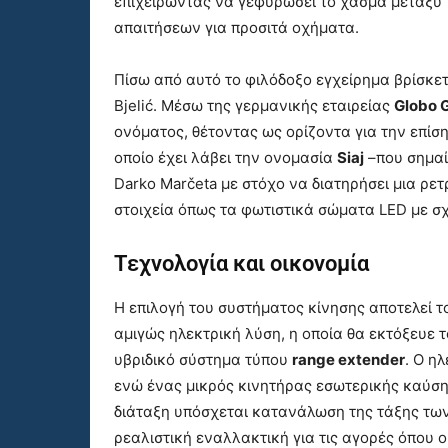
επιχειρώντας να γεφυρώσει το χάσμα μεταξύ 
απαιτήσεων για προσιτά οχήματα.
Πίσω από αυτό το φιλόδοξο εγχείρημα βρίσκετ
Bjelić. Μέσω της γερμανικής εταιρείας
Globo
ονόματος, θέτοντας ως ορίζοντα για την επίσ
οποίο έχει λάβει την ονομασία
Siaj
–που σημαί
Darko Marčeta με στόχο να διατηρήσει μια ρ
στοιχεία όπως τα φωτιστικά σώματα LED με σχ
Τεχνολογία και οικονομία
Η επιλογή του συστήματος κίνησης αποτελεί το κ
αμιγώς ηλεκτρική λύση, η οποία θα εκτόξευε 
υβριδικό σύστημα τύπου
range extender
. Ο η
ενώ ένας μικρός κινητήρας εσωτερικής καύσης
διάταξη υπόσχεται κατανάλωση της τάξης των
ρεαλιστική εναλλακτική για τις αγορές όπου 