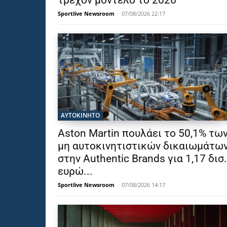
Sportlive Newsroom
-
07/08/2026 22:17
ΑΥΤΟΚΙΝΗΤΟ
Aston Martin πουλάει το 50,1% τω
μη αυτοκινητιστικών δικαιωμάτω
στην Authentic Brands για 1,17 δισ.
ευρώ...
Sportlive Newsroom
-
07/08/2026 14:17