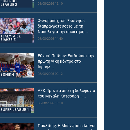
SUPERBET
08/08/2026 15:10
LEAGUE 2
Φενέρμπαχτσε: Ξεκίνησε
διαπραγματεύσεις με τη
Νάπολι για την απόκτηση...
ΤΕΛΕΥΤΑΙΕΣ
08/08/2026 14:40
ΕΙΔΗΣΕΙΣ
Εθνική Παίδων: Επιδιώκει την
πρώτη νίκη κόντρα στο
Ισραήλ...
08/08/2026 09:12
ΕΘΝΙΚΉ
ΑΕΚ: Τριετία από τη δολοφονία
του Μιχάλη Κατσούρη –...
08/08/2026 13:10
SUPER LEAGUE 1
Παυλίδης: Η Μπενφίκα κλείνει