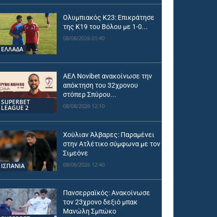
Ολυμπιακός Κ23: Επικράτησε
της Κ19 του Βόλου με 1-0...
08/08/2026 01:40
ΕΛΛΑΔΑ
ΑΕΛ Novibet ανακοίνωσε την
απόκτηση του 32χρονου
στόπερ Σπύρου...
SUPERBET
08/08/2026 12:10
LEAGUE 2
Χούλιαν Άλβαρες: Παραμένει
στην Ατλέτικο σύμφωνα με τον
Σιμεόνε
08/08/2026 12:40
ΙΣΠΑΝΙΑ
Πανσερραϊκός: Ανακοίνωσε
τον 23χρονο δεξιό μπακ
Μανώλη Σμπώκο