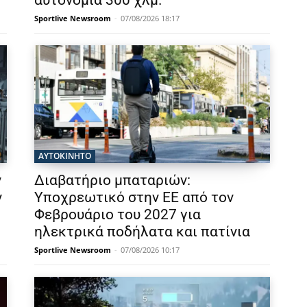
Sportlive Newsroom
-
07/08/2026 18:17
ΑΥΤΟΚΙΝΗΤΟ
ν
Διαβατήριο μπαταριών:
ν
Υποχρεωτικό στην ΕΕ από τον
Φεβρουάριο του 2027 για
ηλεκτρικά ποδήλατα και πατίνια
Sportlive Newsroom
-
07/08/2026 10:17