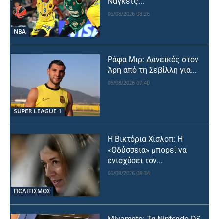
Νάγκετς...
06/08/2026 08:26
NBA
Ράφα Μιρ: Δανεικός στον
Άρη από τη Σεβίλλη για...
06/08/2026 07:40
SUPER LEAGUE 1
Η Βικτόρια Χίσλοπ: Η
«Οδύσσεια» μπορεί να
ενισχύσει τον...
06/08/2026 08:34
ΠΟΛΙΤΙΣΜΟΣ
Miyamoto: Τα Nintendo DS