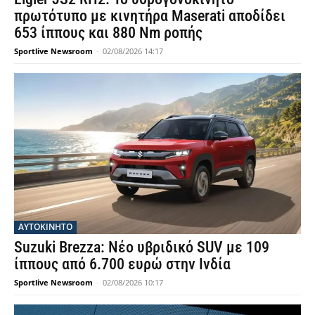
πρωτότυπο με κινητήρα Maserati αποδίδει
653 ίππους και 880 Nm ροπής
Sportlive Newsroom
-
02/08/2026 14:17
ΑΥΤΟΚΙΝΗΤΟ
Suzuki Brezza: Νέο υβριδικό SUV με 109
ίππους από 6.700 ευρώ στην Ινδία
Sportlive Newsroom
-
02/08/2026 10:17