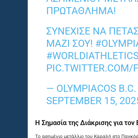
ΠΡΩΤΆΘΛΗΜΑ!
ΣΥΝΈΧΙΣΕ ΝΑ ΠΕΤΆΣ
ΜΑΖΊ ΣΟΥ!
#OLYMPI
#WORLDIATHLETIC
PIC.TWITTER.COM/
— OLYMPIACOS B.C
SEPTEMBER 15, 202
Η Σημασία της Διάκρισης για τον 
Το ασημένιο μετάλλιο του Καραλή στο Παγκόσ