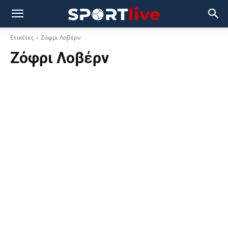
Ετικέτες
Ζόφρι Λοβέρν
Ζόφρι Λοβέρν