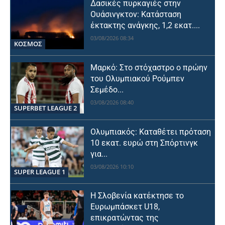
Δασικές πυρκαγιές στην
Ουάσινγκτον: Κατάσταση
έκτακτης ανάγκης, 1,2 εκατ....
03/08/2026 08:34
ΚΟΣΜΟΣ
Μαρκό: Στο στόχαστρο ο πρώην
του Ολυμπιακού Ρούμπεν
Σεμέδο...
03/08/2026 08:40
SUPERBET LEAGUE 2
Ολυμπιακός: Καταθέτει πρόταση
10 εκατ. ευρώ στη Σπόρτινγκ
για...
03/08/2026 10:10
SUPER LEAGUE 1
Η Σλοβενία κατέκτησε το
Ευρωμπάσκετ U18,
επικρατώντας της