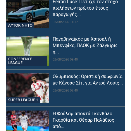
Ferrari Luce: Πέτυχε τον στόχο
πωλήσεων πρώτου έτους
παραγωγής...
03/08/2026 14:17
ΑΥΤΟΚΙΝΗΤΟ
Παναθηναϊκός με Χάποελ ή
Μπενφίκα, ΠΑΟΚ με Ζάλγκιρις
ή...
CONFERENCE
03/08/2026 09:40
LEAGUE
Ολυμπιακός: Οριστική συμφωνία
με Κάνσας Σίτι για Αντρέ Λουίς...
03/08/2026 08:40
SUPER LEAGUE 1
Η Φούλαμ αποκτά Γκονθάλο
Γκαρθία και Θέσαρ Παλάθιος
από...