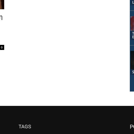
η
0
TAGS
P