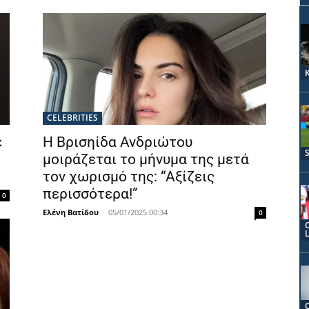
CELEBRITIES
ε
Η Βρισηίδα Ανδριώτου
μοιράζεται το μήνυμα της μετά
τον χωρισμό της: “Αξίζεις
περισσότερα!”
0
Ελένη Βατίδου
-
05/01/2025 00:34
0