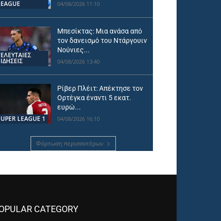
LEAGUE
04/08/2026 11:10
Μπεσίκτας: Μια ανάσα από
τον δανεισμό του Ντάργουιν
Νούνιες...
ΤΕΛΕΥΤΑΙΕΣ
ΕΙΔΗΣΕΙΣ
04/08/2026 13:40
Ρίβερ Πλέιτ: Απέκτησε τον
Ορτέγκα έναντι 5 εκατ.
ευρώ...
SUPER LEAGUE 1
04/08/2026 16:10
Φόρτωση περισσοτέρων
OPULAR CATEGORY