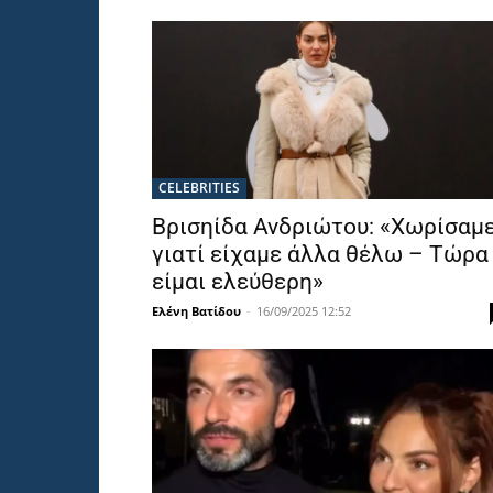
CELEBRITIES
Βρισηίδα Ανδριώτου: «Χωρίσαμ
γιατί είχαμε άλλα θέλω – Τώρα
είμαι ελεύθερη»
Ελένη Βατίδου
-
16/09/2025 12:52