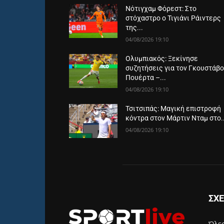
Νότιγχαμ Φόρεστ: Στο
στόχαστρο ο Τιγιάνι Ράιντερς
της...
04/08/2026 19:10
Ολυμπιακός: Ξεκίνησε
συζητήσεις για τον Γκουστάβ
Πουέρτα –...
04/08/2026 19:10
Τσιτσιπάς: Μαγική επιστροφή
κόντρα στον Μάρτιν Νταμ στο..
04/08/2026 19:10
ΣΧΕ
Όλες