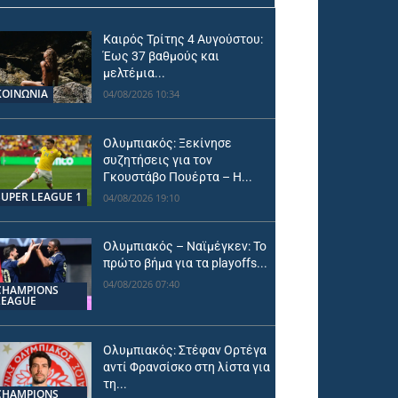
Καιρός Τρίτης 4 Αυγούστου:
Έως 37 βαθμούς και
μελτέμια...
ΚΟΙΝΩΝΙΑ
04/08/2026 10:34
Ολυμπιακός: Ξεκίνησε
συζητήσεις για τον
Γκουστάβο Πουέρτα – Η...
SUPER LEAGUE 1
04/08/2026 19:10
Ολυμπιακός – Ναϊμέγκεν: Το
πρώτο βήμα για τα playoffs...
04/08/2026 07:40
CHAMPIONS
LEAGUE
Ολυμπιακός: Στέφαν Ορτέγα
αντί Φρανσίσκο στη λίστα για
τη...
CHAMPIONS