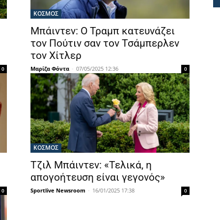
ΚΟΣΜΟΣ
Μπάιντεν: Ο Τραμπ κατευνάζει
τον Πούτιν σαν τον Τσάμπερλεν
τον Χίτλερ
Μαρίζα Φόντα
-
07/05/2025 12:36
0
0
ΚΟΣΜΟΣ
Τζιλ Μπάιντεν: «Τελικά, η
απογοήτευση είναι γεγονός»
Sportlive Newsroom
-
16/01/2025 17:38
0
0