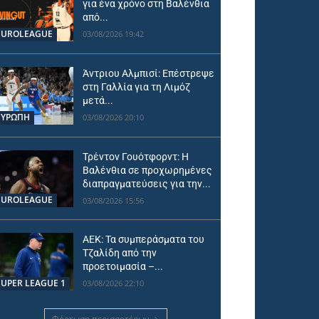
για ένα χρόνο στη Βαλένθια
από...
EUROLEAGUE
03/08/2026 19:42
Άντριου Αλμπισί: Επέστρεψε
στη Γαλλία για τη Λιμόζ
μετά...
ΕΥΡΩΠΗ
03/08/2026 20:10
Τρέντον Γουότφορντ: Η
Βαλένθια σε προχωρημένες
διαπραγματεύσεις για την...
EUROLEAGUE
03/08/2026 15:56
ΑΕΚ: Τα συμπεράσματα του
Τζαλίδη από την
προετοιμασία –...
SUPER LEAGUE 1
03/08/2026 22:10
Φόρτωση περισσοτέρων