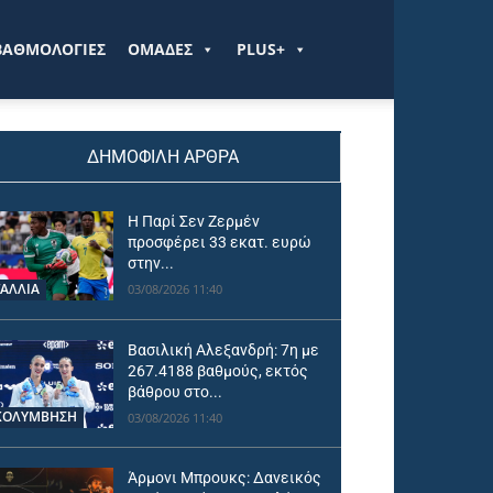
ΒΑΘΜΟΛΟΓΙΕΣ
ΟΜΑΔΕΣ
PLUS+
ΔΗΜΟΦΙΛΗ ΑΡΘΡΑ
Η Παρί Σεν Ζερμέν
προσφέρει 33 εκατ. ευρώ
στην...
ΓΑΛΛΙΑ
03/08/2026 11:40
Βασιλική Αλεξανδρή: 7η με
267.4188 βαθμούς, εκτός
βάθρου στο...
ΚΟΛΥΜΒΗΣΗ
03/08/2026 11:40
Άρμονι Μπρουκς: Δανεικός