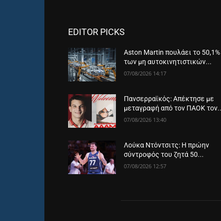
EDITOR PICKS
Aston Martin πουλάει το 50,1%
των μη αυτοκινητιστικών...
07/08/2026 14:17
Πανσερραϊκός: Απέκτησε με
μεταγραφή από τον ΠΑΟΚ τον..
07/08/2026 13:40
Λούκα Ντόντσιτς: Η πρώην
σύντροφός του ζητά 50...
07/08/2026 12:57