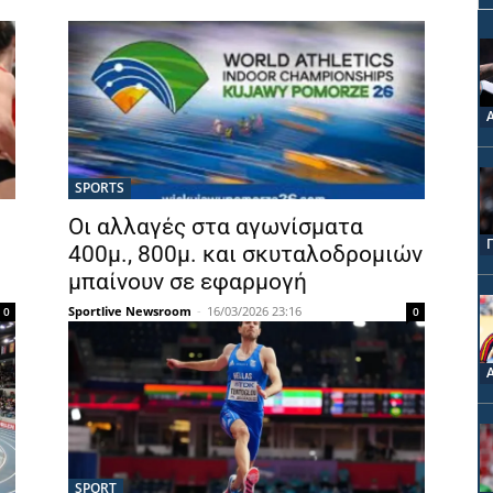
SPORTS
Οι αλλαγές στα αγωνίσματα
400μ., 800μ. και σκυταλοδρομιών
μπαίνουν σε εφαρμογή
Sportlive Newsroom
-
16/03/2026 23:16
0
0
SPORT