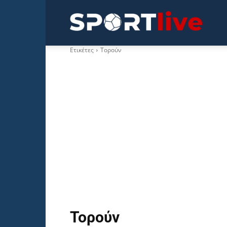
Sportli
Ετικέτες
Τορούν
Τορούν