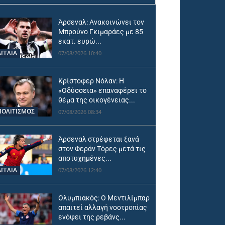
Άρσεναλ: Ανακοινώνει τον
Μπρούνο Γκιμαράες με 85
εκατ. ευρώ...
ΑΓΓΛΙΑ
07/08/2026 10:40
Κρίστοφερ Νόλαν: Η
«Οδύσσεια» επαναφέρει το
θέμα της οικογένειας...
ΠΟΛΙΤΙΣΜΟΣ
07/08/2026 08:34
Άρσεναλ στρέφεται ξανά
στον Φεράν Τόρες μετά τις
αποτυχημένες...
ΑΓΓΛΙΑ
07/08/2026 12:40
Ολυμπιακός: Ο Μεντιλίμπαρ
απαιτεί αλλαγή νοοτροπίας
ενόψει της ρεβάνς...