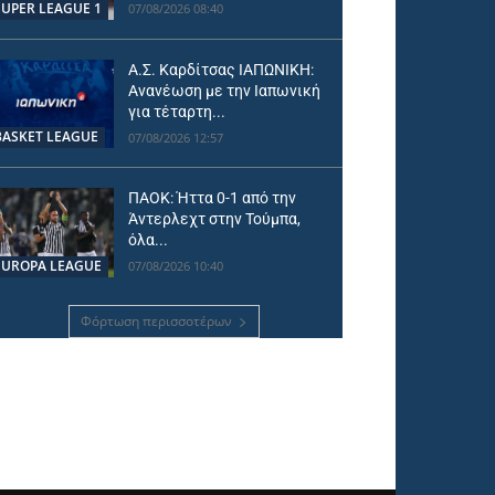
SUPER LEAGUE 1
07/08/2026 08:40
Α.Σ. Καρδίτσας ΙΑΠΩΝΙΚΗ:
Ανανέωση με την Ιαπωνική
για τέταρτη...
BASKET LEAGUE
07/08/2026 12:57
ΠΑΟΚ: Ήττα 0-1 από την
Άντερλεχτ στην Τούμπα,
όλα...
EUROPA LEAGUE
07/08/2026 10:40
Φόρτωση περισσοτέρων