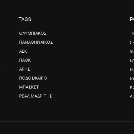
TAGS
P
ΟΛΥΜΠΙΑΚΌΣ
Τ
ΠΑΝΑΘΗΝΑΪΚΌΣ
C
ΑΕΚ
S
ΠΑΟΚ
Ε
.
ΆΡΗΣ
E
ΠΟΔΌΣΦΑΙΡΟ
Ε
ΜΠΆΣΚΕΤ
Κ
ΡΕΆΛ ΜΑΔΡΊΤΗΣ
Α