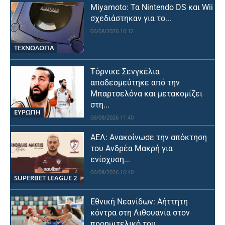
Miyamoto: Τα Nintendo DS και Wii
σχεδιάστηκαν για το...
06/08/2026 10:12
ΤΕΧΝΟΛΟΓΙΑ
Τόρνικε Σενγκέλια
αποδεσμεύτηκε από την
Μπαρτσελόνα και μετακομίζει
στη...
ΕΥΡΩΠΗ
06/08/2026 11:40
ΑΕΛ: Ανακοίνωσε την απόκτηση
του Ανδρέα Μακρή για
ενίσχυση...
06/08/2026 16:40
SUPERBET LEAGUE 2
Εθνική Νεανίδων: Αήττητη
κόντρα στη Λιθουανία στον
προημιτελικό του...