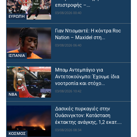
επιστροφής –...
03/08/2026 00:40
ΕΥΡΩΠΗ
Γιαν Ντιομαντέ: Η κόντρα Roc
Nation – Maxidel στη...
03/08/2026 06:40
ΙΣΠΑΝΙΑ
Μπαμ Αντεμπάγιο για
Αντετοκούνμπο: Έχουμε ίδια
νοοτροπία και στόχο...
03/08/2026 10:42
NBA
Δασικές πυρκαγιές στην
Ουάσινγκτον: Κατάσταση
έκτακτης ανάγκης, 1,2 εκατ....
03/08/2026 08:34
ΚΟΣΜΟΣ