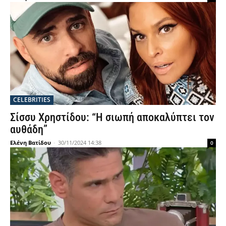
CELEBRITIES
Σίσσυ Χρηστίδου: “Η σιωπή αποκαλύπτει τον
αυθάδη”
Ελένη Βατίδου
-
30/11/2024 14:38
0