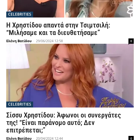
CELEBRITIES
Η Χρηστίδου απαντά στην Τσιμτσιλή:
“Μιλήσαμε και τα διευθετήσαμε”
Ελένη Βατίδου
-
29/06/2024 12:58
0
CELEBRITIES
Σίσσυ Χρηστίδου: Άφωνοι οι συνεργάτες
της! “Είναι παράνομο αυτό; Δεν
επιτρέπεται;”
Ελένη Βατίδου
-
20/04/2024 12:44
0