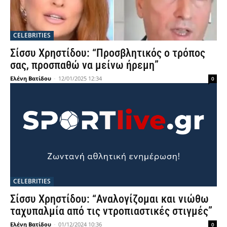
CELEBRITIES
Σίσσυ Χρηστίδου: “Προσβλητικός ο τρόπος
σας, προσπαθώ να μείνω ήρεμη”
Ελένη Βατίδου
-
12/01/2025 12:34
0
CELEBRITIES
Σίσσυ Χρηστίδου: “Αναλογίζομαι και νιώθω
ταχυπαλμία από τις ντροπιαστικές στιγμές”
Ελένη Βατίδου
-
01/12/2024 10:36
0