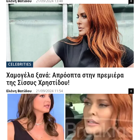
Ελένη Βατίδου
-
21/09/2024 13:48
0
CELEBRITIES
Χαμογέλα ξανά: Απρόοπτα στην πρεμιέρα
της Σίσσυς Χρηστίδου!
Ελένη Βατίδου
-
21/09/2024 11:54
0