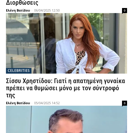
Διορθώσεις
Ελένη Βατίδου
-
06/04/2025 12:50
0
CELEBRITIES
Σίσσυ Χρηστίδου: Γιατί η απατημένη γυναίκα
πρέπει να θυμώσει μόνο με τον σύντροφό
της
Ελένη Βατίδου
-
05/04/2025 14:52
0