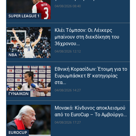
04/08/2026 08:40
SUPER LEAGUE 1
Κλέι Τόμπσον: Οι Λέικερς
μπαίνουν στη διεκδίκηση του
36χρονου...
04/08/2026 12:12
NBA
Εθνική Κορασίδων: Έτοιμη για το
Ευρωμπάσκετ Β’ κατηγορίας
στα...
04/08/2026 14:27
ΓΥΝΑΙΚΩΝ
Μονακό: Κίνδυνος αποκλεισμού
από το EuroCup – Το Αμβούργο...
04/08/2026 17:27
EUROCUP