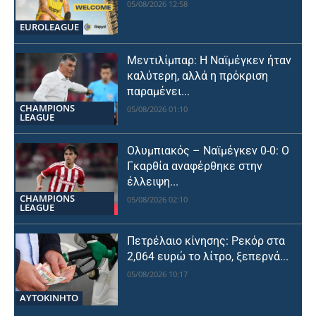
05/08/2026 12:58
EUROLEAGUE
Μεντιλίμπαρ: Η Ναϊμέγκεν ήταν
καλύτερη, αλλά η πρόκριση
παραμένει...
CHAMPIONS
05/08/2026 01:10
LEAGUE
Ολυμπιακός – Ναϊμέγκεν 0-0: Ο
Γκαρθία αναφέρθηκε στην
έλλειψη...
CHAMPIONS
05/08/2026 02:10
LEAGUE
Πετρέλαιο κίνησης: Ρεκόρ στα
2,064 ευρώ το λίτρο, ξεπερνά...
05/08/2026 10:17
ΑΥΤΟΚΙΝΗΤΟ