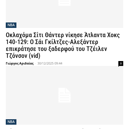
NBA
Οκλαχόμα Σίτι Θάντερ νίκησε Άτλαντα Χοκς
140-129: Ο Σάι Γκίλτζες-Αλεξάντερ
επικράτησε του ξαδερφού του Τζέιλεν
Τζόνσον (vid)
Γιώργος Αριδαίας
-
30/12/2025 09:44
0
NBA