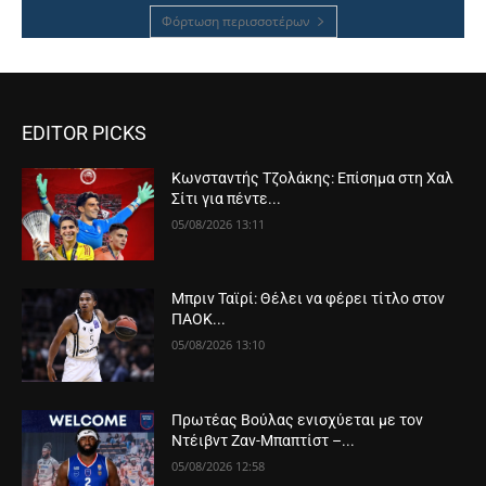
Φόρτωση περισσοτέρων
EDITOR PICKS
Κωνσταντής Τζολάκης: Επίσημα στη Χαλ
Σίτι για πέντε...
05/08/2026 13:11
Μπριν Ταϊρί: Θέλει να φέρει τίτλο στον
ΠΑΟΚ...
05/08/2026 13:10
Πρωτέας Βούλας ενισχύεται με τον
Ντέιβντ Ζαν-Μπαπτίστ –...
05/08/2026 12:58