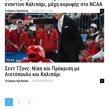
εναντίον Καλιπάρι, μάχη κορυφής στο NCAA
Γιώργος Αριδαίας
-
22/03/2025 10:44
0
NCAA
Σεντ Τζονς: Νίκη και Πρόκριση με
Λιοτόπουλο και Καλιπάρι
Γιώργος Αριδαίας
-
21/03/2025 09:16
0
1
2