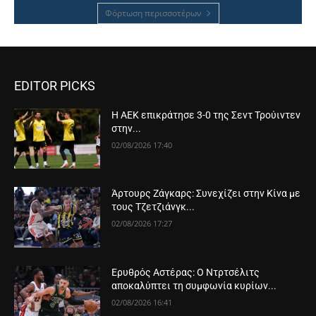
Φόρτωση περισσοτέρων
EDITOR PICKS
Η ΑΕΚ επικράτησε 3-0 της Σεντ Τρούιντεν
στην...
02/08/2026 17:40
Άρτουρς Ζάγκαρς: Συνεχίζει στην Κίνα με
τους Τζετζιάνγκ...
02/08/2026 17:27
Ερυθρός Αστέρας: Ο Ντρτσέλιτς
αποκαλύπτει τη συμφωνία κυρίων...
02/08/2026 16:41