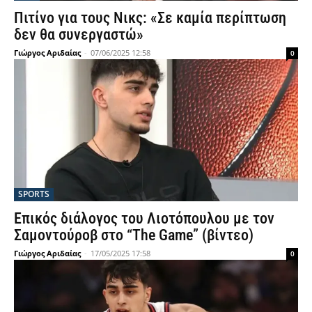
Πιτίνο για τους Νικς: «Σε καμία περίπτωση
δεν θα συνεργαστώ»
Γιώργος Αριδαίας
-
07/06/2025 12:58
0
SPORTS
Επικός διάλογος του Λιοτόπουλου με τον
Σαμοντούροβ στο “The Game” (βίντεο)
Γιώργος Αριδαίας
-
17/05/2025 17:58
0