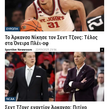
ΕΥΡΩΠΗ
Το Άρκανσο Νίκησε τον Σεντ Τζονς: Τέλος
στα Όνειρα Πλέι-οφ
Sportlive Newsroom
-
22/03/2025 23:56
0
NCAA
Σεντ Τζονς εναντίον Άρκανσο: Πιτίνο