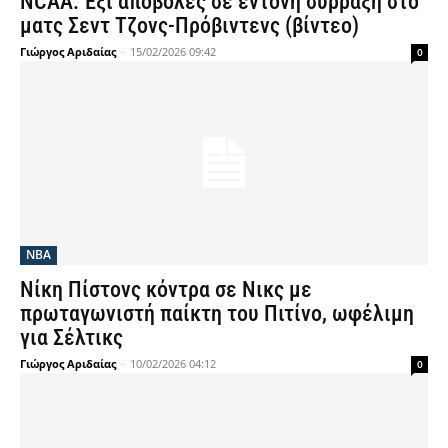
NCAA: Έξι αποβολές σε έντονη σύρραξη στο
ματς Σεντ Τζονς-Πρόβιντενς (βίντεο)
Γιώργος Αριδαίας
-
15/02/2026 09:42
0
NBA
Νίκη Πίστονς κόντρα σε Νικς με
πρωταγωνιστή παίκτη του Πιτίνο, ωφέλιμη
για Σέλτικς
Γιώργος Αριδαίας
-
10/02/2026 04:12
0