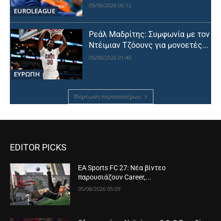
05/08/2026 00:12
EUROLEAGUE
Ρεάλ Μαδρίτης: Συμφωνία με τον
Ντέιμιαν Τζόουνς για μονοετές...
05/08/2026 01:40
ΕΥΡΩΠΗ
Φόρτωση περισσοτέρων
EDITOR PICKS
EA Sports FC 27: Νέα βίντεο
παρουσιάζουν Career,...
05/08/2026 05:09