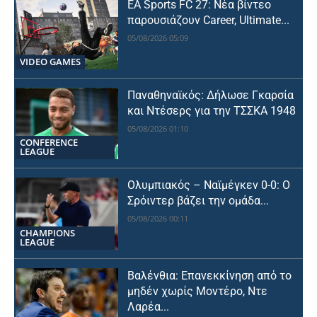
EA Sports FC 27: Νέα βίντεο
παρουσιάζουν Career, Ultimate...
05/08/2026 05:09
VIDEO GAMES
Παναθηναϊκός: Δήλωσε Γκαρσία
και Ντέσερς για την ΤΣΣΚΑ 1948
05/08/2026 01:10
CONFERENCE
LEAGUE
Ολυμπιακός – Ναϊμέγκεν 0-0: Ο
Σρόιντερ βάζει την ομάδα...
05/08/2026 00:11
CHAMPIONS
LEAGUE
Βαλένθια: Επανεκκίνηση από το
μηδέν χωρίς Μοντέρο, Ντε
Λαρέα...