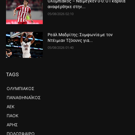
Ολυμπιακός – Ναϊμέγκεν 0-0: Ο Γκαρθία
αναφέρθηκε στην...
05/08/2026 02:10
Ρεάλ Μαδρίτης: Συμφωνία με τον
Ντέιμιαν Τζόουνς για...
05/08/2026 01:40
TAGS
ΟΛΥΜΠΙΑΚΌΣ
ΠΑΝΑΘΗΝΑΪΚΌΣ
ΑΕΚ
ΠΑΟΚ
ΆΡΗΣ
ΠΟΔΌΣΦΑΙΡΟ