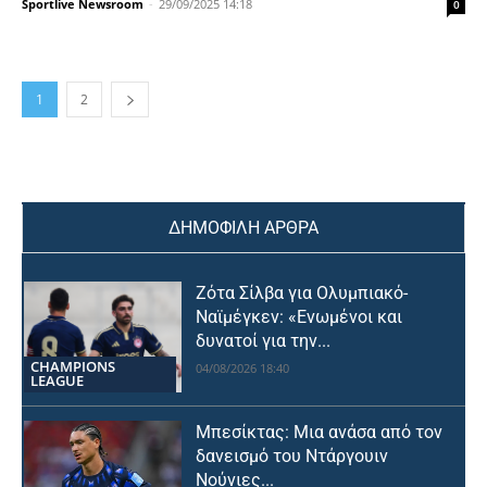
Sportlive Newsroom
-
29/09/2025 14:18
0
1
2
ΔΗΜΟΦΙΛΗ ΑΡΘΡΑ
Ζότα Σίλβα για Ολυμπιακό-
Ναϊμέγκεν: «Ενωμένοι και
δυνατοί για την...
CHAMPIONS
04/08/2026 18:40
LEAGUE
Μπεσίκτας: Μια ανάσα από τον
δανεισμό του Ντάργουιν
Νούνιες...