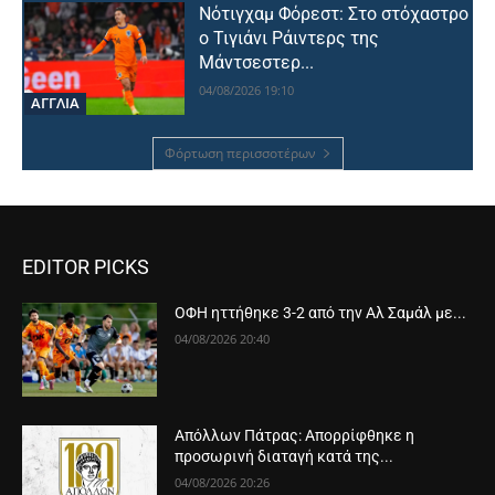
Νότιγχαμ Φόρεστ: Στο στόχαστρο
ο Τιγιάνι Ράιντερς της
Μάντσεστερ...
04/08/2026 19:10
ΑΓΓΛΙΑ
Φόρτωση περισσοτέρων
EDITOR PICKS
ΟΦΗ ηττήθηκε 3-2 από την Αλ Σαμάλ με...
04/08/2026 20:40
Απόλλων Πάτρας: Απορρίφθηκε η
προσωρινή διαταγή κατά της...
04/08/2026 20:26