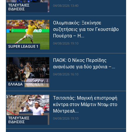
ΤΕΛΕΥΤΑΙΕΣ
04/08/2026 13:40
ΕΙΔΗΣΕΙΣ
Ολυμπιακός: Ξεκίνησε
συζητήσεις για τον Γκουστάβο
Πουέρτα – Η...
04/08/2026 19:10
SUPER LEAGUE 1
ΠΑΟΚ: Ο Νίκος Περσίδης
ανανέωσε για δύο χρόνια –...
04/08/2026 16:10
ΕΛΛΑΔΑ
Τσιτσιπάς: Μαγική επιστροφή
κόντρα στον Μάρτιν Νταμ στο
Μόντρεαλ...
ΤΕΛΕΥΤΑΙΕΣ
04/08/2026 19:10
ΕΙΔΗΣΕΙΣ