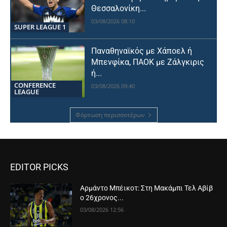
Θεσσαλονίκη...
03/08/2026 08:10
SUPER LEAGUE 1
Παναθηναϊκός με Χάποελ ή
Μπενφίκα, ΠΑΟΚ με Ζάλγκιρις
ή...
CONFERENCE
03/08/2026 09:40
LEAGUE
Φόρτωση περισσοτέρων
EDITOR PICKS
Αρμάντο Μπέικοτ: Στη Μακάμπι Τελ Αβίβ
ο 26χρονος...
03/08/2026 12:56