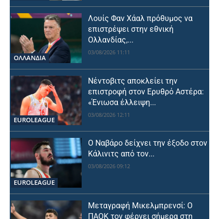
Λουίς Φαν Χάαλ πρόθυμος να
επιστρέψει στην εθνική
Ολλανδίας,...
03/08/2026 11:11
OΛΛΑΝΔΊΑ
Νέντοβιτς αποκλείει την
επιστροφή στον Ερυθρό Αστέρα:
«Ένιωσα έλλειψη...
03/08/2026 12:11
EUROLEAGUE
Ο Ναβάρο δείχνει την έξοδο στον
Κάλινιτς από τον...
03/08/2026 09:12
EUROLEAGUE
Μεταγραφή Μικελμπρενσί: Ο
ΠΑΟΚ τον φέρνει σήμερα στη