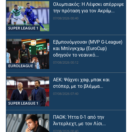
Ολυμπιακός: Η Λέφσκι απέρριψε
την πρόταση για τον Ακράμ...
07/08/2026 00:40
SUPER LEAGUE 1
Εβμπουόμγουαν (MVP G-League)
και Μπίνγκχαμ (EuroCup)
οδηγούν το νεανικό...
07/08/2026 00:12
EUROLEAGUE
ΑΕΚ: Ψάχνει χαφ, μπακ και
στόπερ, με το βλέμμα...
07/08/2026 07:40
SUPER LEAGUE 1
ΠΑΟΚ: Ήττα 0-1 από την
Άντερλεχτ, με τον Λίσι...
07/08/2026 00:40