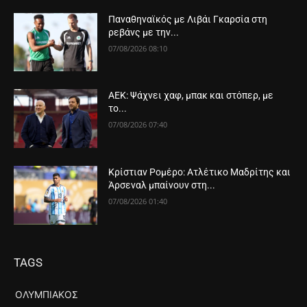
Παναθηναϊκός με Λιβάι Γκαρσία στη
ρεβάνς με την...
07/08/2026 08:10
ΑΕΚ: Ψάχνει χαφ, μπακ και στόπερ, με
το...
07/08/2026 07:40
Κρίστιαν Ρομέρο: Ατλέτικο Μαδρίτης και
Άρσεναλ μπαίνουν στη...
07/08/2026 01:40
TAGS
ΟΛΥΜΠΙΑΚΌΣ