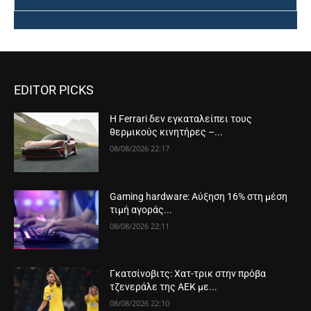
EDITOR PICKS
Η Ferrari δεν εγκαταλείπει τους
θερμικούς κινητήρες –...
08/08/2026 22:17
Gaming hardware: Αύξηση 16% στη μέση
τιμή αγοράς...
08/08/2026 22:11
Γκατσίνοβιτς: Χατ-τρικ στην πρόβα
τζενεράλε της ΑΕΚ με...
08/08/2026 22:10