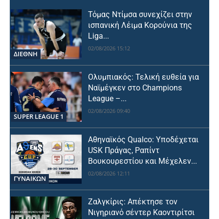
Τόμας Ντίμσα συνεχίζει στην
ισπανική Λέιμα Κορούνια της
Liga...
02/08/2026 15:12
ΔΙΕΘΝΗ
Ολυμπιακός: Τελική ευθεία για
Ναϊμέγκεν στο Champions
League –...
02/08/2026 09:40
SUPER LEAGUE 1
Αθηναϊκός Qualco: Υποδέχεται
USK Πράγας, Ραπίντ
Βουκουρεστίου και Μέχελεν...
02/08/2026 12:11
ΓΥΝΑΙΚΩΝ
Ζαλγκίρις: Απέκτησε τον
Νιγηριανό σέντερ Καοντιρίτσι