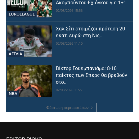
Ακομπούντου-Εχιόγκου για 1+1...
02/08/2026 15:56
EUROLEAGUE
Χαλ Σίτι ετοιμάζει πρόταση 20
εκατ. ευρώ στη Νις...
02/08/2026 11:10
ΑΓΓΛΙΑ
Βίκτορ Γουεμπανιάμα: 8-10
παίκτες των Σπερς θα βρεθούν
στο...
02/08/2026 11:27
NBA
Φόρτωση περισσοτέρων