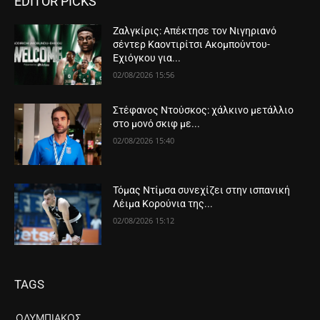
EDITOR PICKS
Ζαλγκίρις: Απέκτησε τον Νιγηριανό
σέντερ Καοντιρίτσι Ακομπούντου-
Εχιόγκου για...
02/08/2026 15:56
Στέφανος Ντούσκος: χάλκινο μετάλλιο
στο μονό σκιφ με...
02/08/2026 15:40
Τόμας Ντίμσα συνεχίζει στην ισπανική
Λέιμα Κορούνια της...
02/08/2026 15:12
TAGS
ΟΛΥΜΠΙΑΚΌΣ