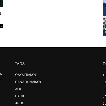
α
0
TAGS
P
με
ΟΛΥΜΠΙΑΚΌΣ
Τ
..
ΠΑΝΑΘΗΝΑΪΚΌΣ
C
ΑΕΚ
S
ΠΑΟΚ
Ε
ΆΡΗΣ
E