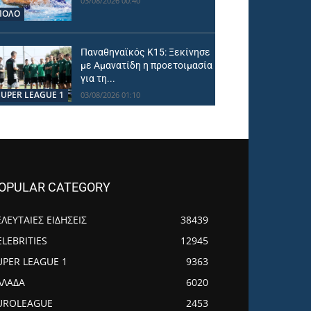
03/08/2026 00:40
ΠΟΛΟ
Παναθηναϊκός Κ15: Ξεκίνησε
με Αμανατίδη η προετοιμασία
για τη...
SUPER LEAGUE 1
03/08/2026 01:10
OPULAR CATEGORY
ΕΛΕΥΤΑΙΕΣ ΕΙΔΗΣΕΙΣ
38439
ELEBRITIES
12945
UPER LEAGUE 1
9363
ΛΛΑΔΑ
6020
UROLEAGUE
2453