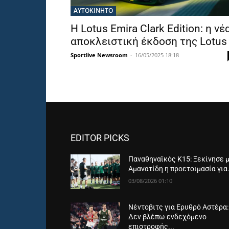
ΑΥΤΟΚΙΝΗΤΟ
Η Lotus Emira Clark Edition: η νέ
αποκλειστική έκδοση της Lotus
Sportlive Newsroom
-
16/05/2025 18:18
EDITOR PICKS
Παναθηναϊκός Κ15: Ξεκίνησε 
Αμανατίδη η προετοιμασία για.
03/08/2026 01:10
Νέντοβιτς για Ερυθρό Αστέρα:
Δεν βλέπω ενδεχόμενο
επιστροφής...