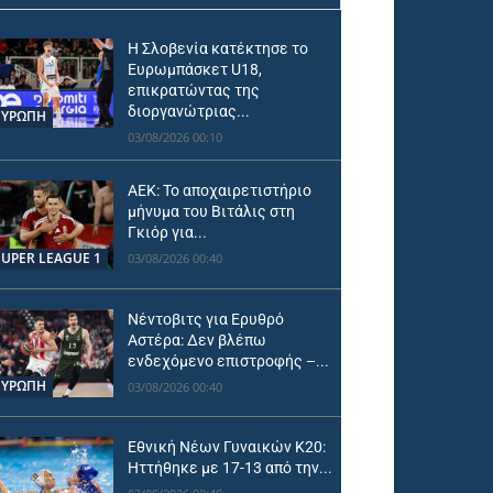
Η Σλοβενία κατέκτησε το
Ευρωμπάσκετ U18,
επικρατώντας της
διοργανώτριας...
ΕΥΡΩΠΗ
03/08/2026 00:10
ΑΕΚ: Το αποχαιρετιστήριο
μήνυμα του Βιτάλις στη
Γκιόρ για...
SUPER LEAGUE 1
03/08/2026 00:40
Νέντοβιτς για Ερυθρό
Αστέρα: Δεν βλέπω
ενδεχόμενο επιστροφής –...
ΕΥΡΩΠΗ
03/08/2026 00:40
Εθνική Νέων Γυναικών Κ20:
Ηττήθηκε με 17-13 από την...