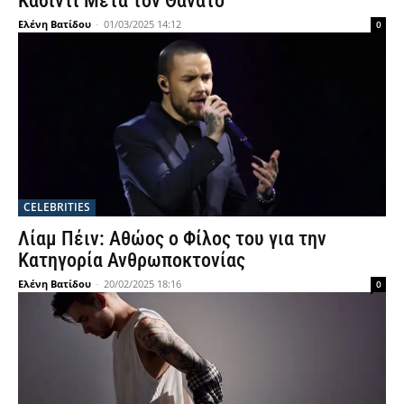
Κάσιντι Μετά τον Θάνατο
Ελένη Βατίδου
-
01/03/2025 14:12
0
CELEBRITIES
Λίαμ Πέιν: Αθώος ο Φίλος του για την
Κατηγορία Ανθρωποκτονίας
Ελένη Βατίδου
-
20/02/2025 18:16
0