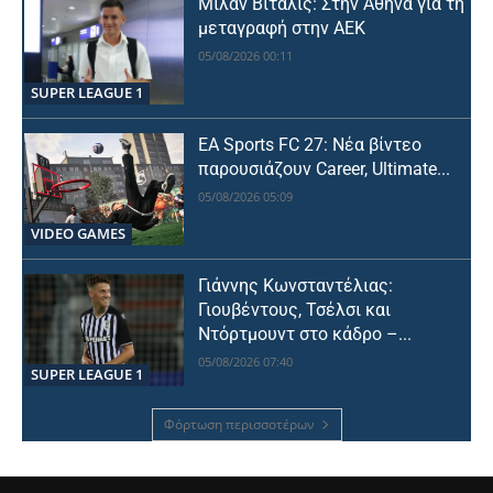
Μίλαν Βιτάλις: Στην Αθήνα για τη
μεταγραφή στην ΑΕΚ
05/08/2026 00:11
SUPER LEAGUE 1
EA Sports FC 27: Νέα βίντεο
παρουσιάζουν Career, Ultimate...
05/08/2026 05:09
VIDEO GAMES
Γιάννης Κωνσταντέλιας:
Γιουβέντους, Τσέλσι και
Ντόρτμουντ στο κάδρο –...
05/08/2026 07:40
SUPER LEAGUE 1
Φόρτωση περισσοτέρων