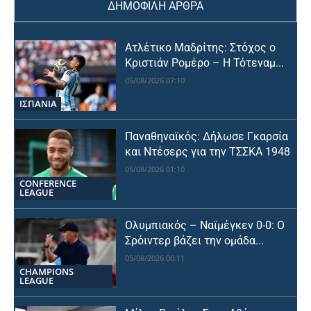
ΔΗΜΟΦΙΛΗ ΑΡΘΡΑ
Ατλέτικο Μαδρίτης: Στόχος ο
Κριστιάν Ρομέρο – Η Τότεναμ...
05/08/2026 07:10
ΙΣΠΑΝΙΑ
Παναθηναϊκός: Δήλωσε Γκαρσία
και Ντέσερς για την ΤΣΣΚΑ 1948
05/08/2026 01:10
CONFERENCE
LEAGUE
Ολυμπιακός – Ναϊμέγκεν 0-0: Ο
Σρόιντερ βάζει την ομάδα...
05/08/2026 00:11
CHAMPIONS
LEAGUE