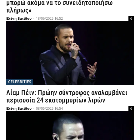
μπορώ ακόμα να το συνειδητοποιήσω
πλήρως»
Ελένη Βατίδου
-
18/06/2025 16:52
0
CELEBRITIES
Λίαμ Πέιν: Πρώην σύντροφος αναλαμβάνει
περιουσία 24 εκατομμυρίων λιρών
Ελένη Βατίδου
-
08/05/2025 16:54
0