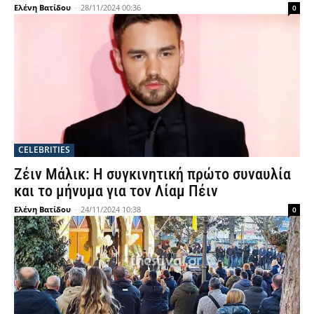
Ελένη Βατίδου
-
28/11/2024 00:36
0
CELEBRITIES
Ζέιν Μάλικ: Η συγκινητική πρώτο συναυλία
και το μήνυμα για τον Λίαμ Πέιν
Ελένη Βατίδου
-
24/11/2024 10:38
0