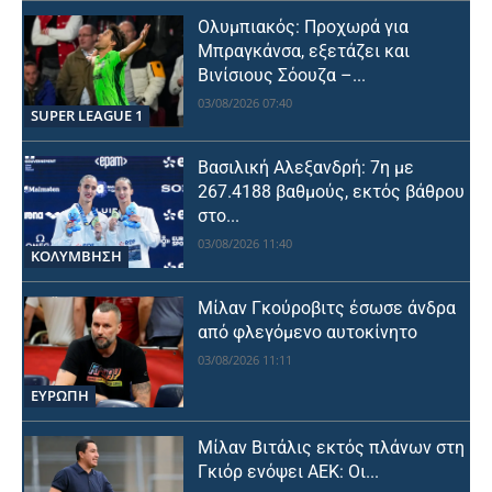
Ολυμπιακός: Προχωρά για
Μπραγκάνσα, εξετάζει και
Βινίσιους Σόουζα –...
03/08/2026 07:40
SUPER LEAGUE 1
Βασιλική Αλεξανδρή: 7η με
267.4188 βαθμούς, εκτός βάθρου
στο...
03/08/2026 11:40
ΚΟΛΥΜΒΗΣΗ
Μίλαν Γκούροβιτς έσωσε άνδρα
από φλεγόμενο αυτοκίνητο
03/08/2026 11:11
ΕΥΡΩΠΗ
Μίλαν Βιτάλις εκτός πλάνων στη
Γκιόρ ενόψει ΑΕΚ: Οι...