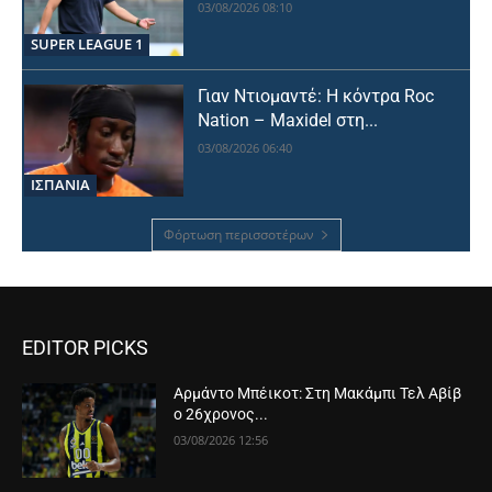
03/08/2026 08:10
SUPER LEAGUE 1
Γιαν Ντιομαντέ: Η κόντρα Roc
Nation – Maxidel στη...
03/08/2026 06:40
ΙΣΠΑΝΙΑ
Φόρτωση περισσοτέρων
EDITOR PICKS
Αρμάντο Μπέικοτ: Στη Μακάμπι Τελ Αβίβ
ο 26χρονος...
03/08/2026 12:56