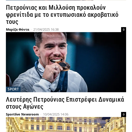
Πετρούνιας και Μιλλούση προκαλούν
φρενίτιδα με το εντυπωσιακό ακροβατικό
τους
Μαρίζα Φόντα
-
21/04/2025 16:38
0
SPORT
Λευτέρης Πετρούνιας Επιστρέφει Δυναμικά
στους Αγώνες
Sportlive Newsroom
-
10/04/2025 14:06
0