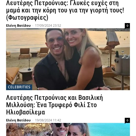
Λευτέρης Πετρούνιας: Γλυκές ευχές στη
μαμά και την κόρη του για την γιορτή τους!
(Φωτογραφίες)
Ελένη Βατίδου
-
17/09/2024 23:52
0
CELEBRITIES
Λευτέρης Πετρούνιας και Βασιλική
Μιλλούση: Ένα Τρυφερό Φιλί Στο
Ηλιοβασίλεμα
Ελένη Βατίδου
-
19/08/2024 11:42
0