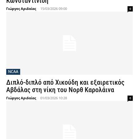
Κωνσταντινίδη
Γιώργος Αριδαίας
-
15/03/2026 09:00
0
NCAA
Διπλό-διπλό από Χικούδη και εξαιρετικός
Αβδάλας στη νίκη του Νορθ Καρολάινα
Γιώργος Αριδαίας
-
01/03/2026 10:28
0