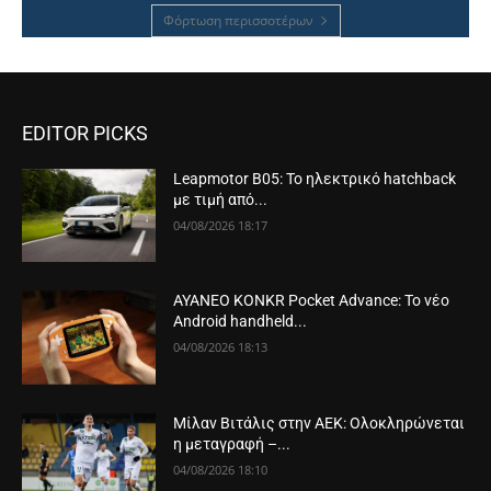
Φόρτωση περισσοτέρων
EDITOR PICKS
Leapmotor B05: Το ηλεκτρικό hatchback
με τιμή από...
04/08/2026 18:17
AYANEO KONKR Pocket Advance: Το νέο
Android handheld...
04/08/2026 18:13
Μίλαν Βιτάλις στην ΑΕΚ: Ολοκληρώνεται
η μεταγραφή –...
04/08/2026 18:10