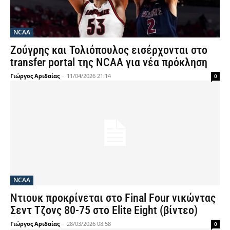
NCAA
Ζούγρης και Τολιόπουλος εισέρχονται στο
transfer portal της NCAA για νέα πρόκληση
Γιώργος Αριδαίας
-
11/04/2026 21:14
0
NCAA
Ντιουκ προκρίνεται στο Final Four νικώντας
Σεντ Τζονς 80-75 στο Elite Eight (βίντεο)
Γιώργος Αριδαίας
-
28/03/2026 08:58
0