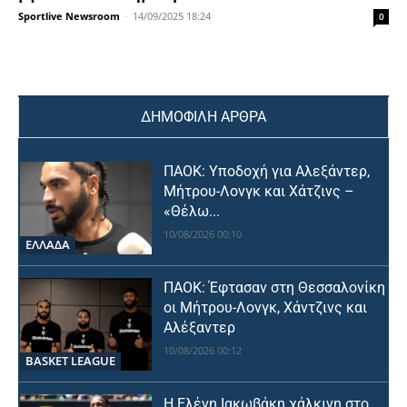
Sportlive Newsroom
-
14/09/2025 18:24
0
ΔΗΜΟΦΙΛΗ ΑΡΘΡΑ
ΠΑΟΚ: Υποδοχή για Αλεξάντερ,
Μήτρου-Λονγκ και Χάτζινς –
«Θέλω...
10/08/2026 00:10
ΕΛΛΑΔΑ
ΠΑΟΚ: Έφτασαν στη Θεσσαλονίκη
οι Μήτρου-Λονγκ, Χάντζινς και
Αλέξαντερ
10/08/2026 00:12
BASKET LEAGUE
Η Ελένη Ιακωβάκη χάλκινη στο