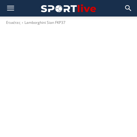
Ετικέτες
Lamborghini Sian FKP37