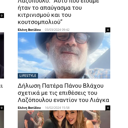
Λαζόπουλο: “Αυτό που είδαμε
ήταν το απαύγασμα του
κιτρινισμού και του
0
κουτσομπολιού”
Ελένη Βατίδου
-
03/03/2024 09:42
0
LIFESTYLE
ι
Δήλωση Πατέρα Πάνου Βλάχου
σχετικά με τις επιθέσεις του
Λαζόπουλου εναντίον του Λιάγκα
Ελένη Βατίδου
-
16/02/2024 15:58
0
0