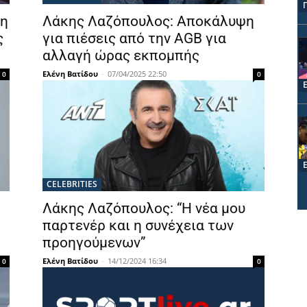
νη
Λάκης Λαζόπουλος: Αποκάλυψη
ς
για πιέσεις από την AGB για
αλλαγή ώρας εκπομπής
Ελένη Βατίδου
-
07/04/2025 22:50
0
0
CELEBRITIES
Λάκης Λαζόπουλος: “Η νέα μου
παρτενέρ και η συνέχεια των
προηγούμενων”
Ελένη Βατίδου
-
14/12/2024 16:34
0
0