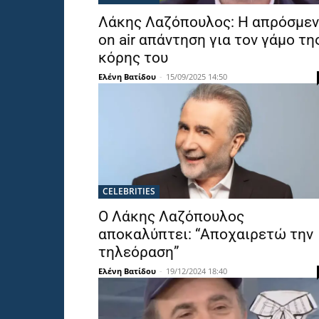
Λάκης Λαζόπουλος: Η απρόσμε
on air απάντηση για τον γάμο τη
κόρης του
Ελένη Βατίδου
-
15/09/2025 14:50
CELEBRITIES
Ο Λάκης Λαζόπουλος
αποκαλύπτει: “Αποχαιρετώ την
τηλεόραση”
Ελένη Βατίδου
-
19/12/2024 18:40