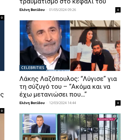
τραυματισμό στο κεφάλι του
Ελένη Βατίδου
-
01/05/2024 09:26
0
0
CELEBRITIES
Λάκης Λαζόπουλος: “Λύγισε” για
τη σύζυγό του – “Ακόμα και να
ος
έχω μετανιώσει που…”
Ελένη Βατίδου
-
12/03/2024 14:44
0
0