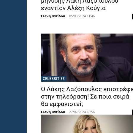
μήνυσης Λάκη Λαζόπουλου
εναντίον Αλέξη Κούγια
Ελένη Βατίδου
-
05/03/2024 11:46
CELEBRITIES
Ο Λάκης Λαζόπουλος επιστρέφε
στην τηλεόραση! Σε ποια σειρά
θα εμφανιστεί;
Ελένη Βατίδου
-
27/02/2024 18:56