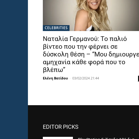
CELEBRITIES
Ναταλία Γερμανού: Το παλιό
βίντεο που την φέρνει σε
δύσκολη θέση – “Μου δημιουργε
αμηχανία κάθε φορά που το
βλέπω”
Ελένη Βατίδου
-
03/02/2024 21:44
EDITOR PICKS