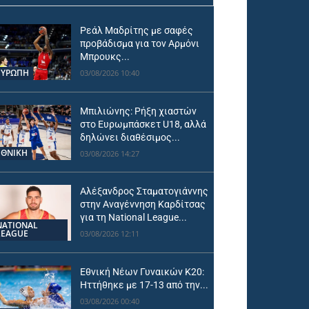
Ρεάλ Μαδρίτης με σαφές
προβάδισμα για τον Αρμόνι
Μπρουκς...
ΕΥΡΩΠΗ
03/08/2026 10:40
Μπιλιώνης: Ρήξη χιαστών
στο Ευρωμπάσκετ U18, αλλά
δηλώνει διαθέσιμος...
ΕΘΝΙΚΉ
03/08/2026 14:27
Αλέξανδρος Σταματογιάννης
στην Αναγέννηση Καρδίτσας
για τη National League...
NATIONAL
LEAGUE
03/08/2026 12:11
Εθνική Νέων Γυναικών Κ20:
Ηττήθηκε με 17-13 από την...
03/08/2026 00:40