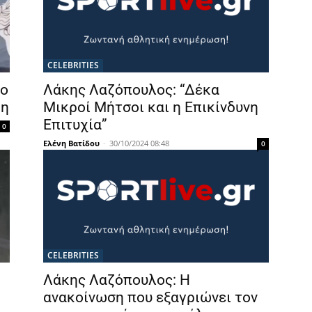
CELEBRITIES
το
Λάκης Λαζόπουλος: “Δέκα
κη
Μικροί Μήτσοι και η Επικίνδυνη
Επιτυχία”
0
Ελένη Βατίδου
-
30/10/2024 08:48
0
CELEBRITIES
Λάκης Λαζόπουλος: Η
ανακοίνωση που εξαγριώνει τον