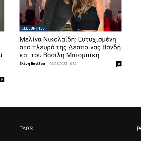
CELEBRITIES
Μελίνα Νικολαΐδη: Ευτυχισμένη
στο πλευρό της Δέσποινας Βανδή
ί
και του Βασίλη Μπισμπίκη
Ελένη Βατίδου
-
09/08/2023 16:32
0
0
TAGS
P