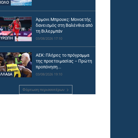
ΠΟΛΟ
Άρμονι Μπρουκς: Μονοετής
δανεισμός στη Βαλένθια από
τη Βιλερμπάν
ΕΥΡΩΠΗ
03/08/2026 17:10
ΑΕΚ: Πλήρες το πρόγραμμα
της προετοιμασίας – Πρώτη
προπόνηση...
ΕΛΛΑΔΑ
03/08/2026 19:10
Φόρτωση περισσοτέρων