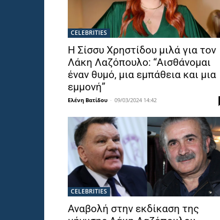
CELEBRITIES
Η Σίσσυ Χρηστίδου μιλά για τον
Λάκη Λαζόπουλο: “Αισθάνομαι
έναν θυμό, μια εμπάθεια και μια
εμμονή”
Ελένη Βατίδου
-
09/03/2024 14:42
CELEBRITIES
Αναβολή στην εκδίκαση της