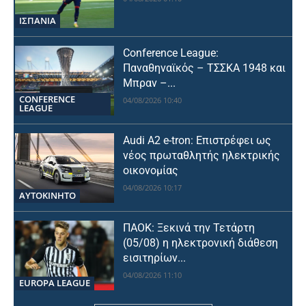
ΙΣΠΑΝΙΑ
Conference League:
Παναθηναϊκός – ΤΣΣΚΑ 1948 και
Μπραν –...
CONFERENCE
04/08/2026 10:40
LEAGUE
Audi A2 e-tron: Επιστρέφει ως
νέος πρωταθλητής ηλεκτρικής
οικονομίας
04/08/2026 10:17
ΑΥΤΟΚΙΝΗΤΟ
ΠΑΟΚ: Ξεκινά την Τετάρτη
(05/08) η ηλεκτρονική διάθεση
εισιτηρίων...
04/08/2026 11:10
EUROPA LEAGUE