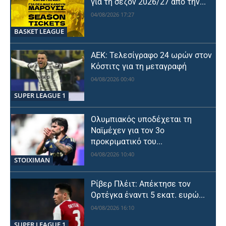
για τη σεζόν 2026/27 από την...
04/08/2026 17:27
BASKET LEAGUE
ΑΕΚ: Τελεσίγραφο 24 ωρών στον
Κόστιτς για τη μεταγραφή
04/08/2026 00:40
SUPER LEAGUE 1
Ολυμπιακός υποδέχεται τη
Ναϊμέχεν για τον 3ο
προκριματικό του...
04/08/2026 10:40
STOIXIMAN
Ρίβερ Πλέιτ: Απέκτησε τον
Ορτέγκα έναντι 5 εκατ. ευρώ...
04/08/2026 16:10
SUPER LEAGUE 1