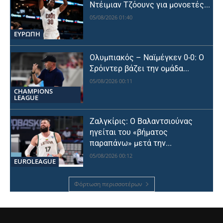
Ντέιμιαν Τζόουνς για μονοετές...
05/08/2026 01:40
ΕΥΡΩΠΗ
Ολυμπιακός – Ναϊμέγκεν 0-0: Ο
Σρόιντερ βάζει την ομάδα...
05/08/2026 00:11
CHAMPIONS
LEAGUE
Ζαλγκίρις: Ο Βαλαντσιούνας
ηγείται του «βήματος
παραπάνω» μετά την...
05/08/2026 00:12
EUROLEAGUE
Φόρτωση περισσοτέρων