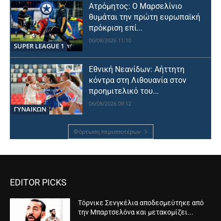
Ατρόμητος: Ο Μαρσελίνιο
θυμάται την πρώτη ευρωπαϊκή
πρόκριση επί...
06/08/2026 11:10
SUPER LEAGUE 1
Εθνική Νεανίδων: Αήττητη
κόντρα στη Λιθουανία στον
προημιτελικό του...
06/08/2026 09:12
ΓΥΝΑΙΚΩΝ
Φόρτωση περισσοτέρων
EDITOR PICKS
Τόρνικε Σενγκέλια αποδεσμεύτηκε από
την Μπαρτσελόνα και μετακομίζει...